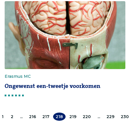
Erasmus MC
Ongewenst een-tweetje voorkomen
1
2
...
216
217
218
219
220
...
229
230