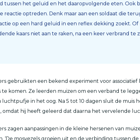
d tussen het geluid en het daaropvolgende eten. Ook b
eve reactie optreden. Denk maar aan een soldaat die ter
actie op een hard geluid in een reflex dekking zoekt. Of
ende kaars niet aan te raken, na een keer verbrand te zi
rs gebruikten een bekend experiment voor associatief 
s te komen. Ze leerden muizen om een verband te legg
en luchtpufje in het oog. Na 5 tot 10 dagen sluit de muis he
iet, omdat hij heeft geleerd dat daarna het vervelende lu
s zagen aanpassingen in de kleine hersenen van muize
ren. ‘De mosvezels groeien uit en de verbinding tussen d