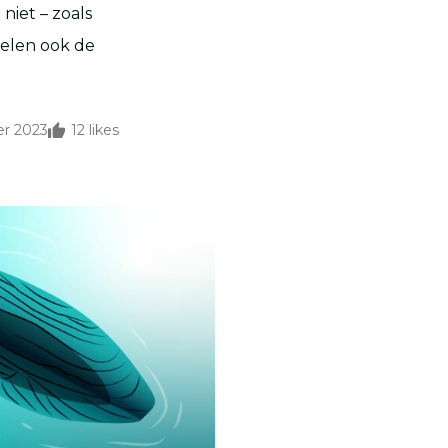
 niet – zoals
pelen ook de
r 2023
12
likes