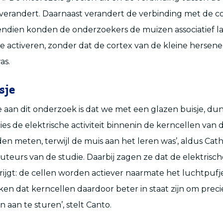
verandert. Daarnaast verandert de verbinding met de cor
ndien konden de onderzoekers de muizen associatief la
e activeren, zonder dat de cortex van de kleine hersene
as.
sje
e aan dit onderzoek is dat we met een glazen buisje, d
ies de elektrische activiteit binnenin de kerncellen van 
n meten, terwijl de muis aan het leren was’, aldus Cath
uteurs van de studie. Daarbij zagen ze dat de elektrische
ijgt: de cellen worden actiever naarmate het luchtpufje
en dat kerncellen daardoor beter in staat zijn om prec
n aan te sturen’, stelt Canto.