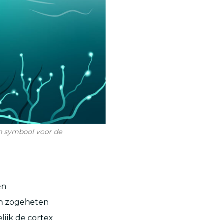
aan symbool voor de
en
en zogeheten
lijk de cortex