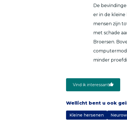
De bevindingen
er in de klein
mensen zijn to
met schade aan
Broersen. Bove
computermodel
minder proefdi
Vind ik interessant
Wellicht bent u ook ge
Kleine hersenen
Neurow