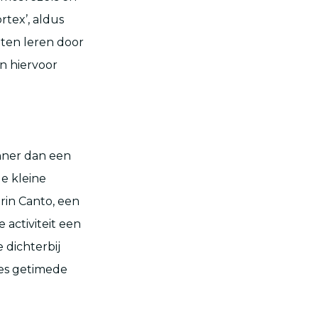
tex’, aldus
ten leren door
n hiervoor
unner dan een
de kleine
rin Canto, een
 activiteit een
 dichterbij
ies getimede