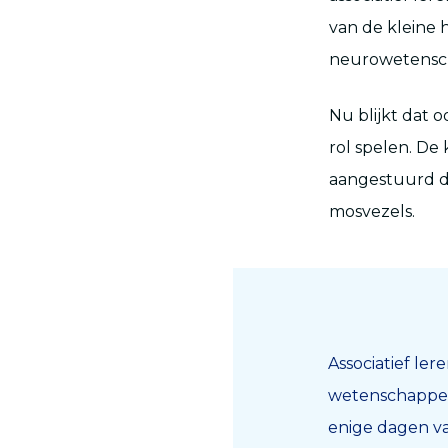
van de kleine h
neurowetensch
Nu blijkt dat 
rol spelen. De
aangestuurd d
mosvezels.
Associatief le
wetenschapper 
enige dagen va