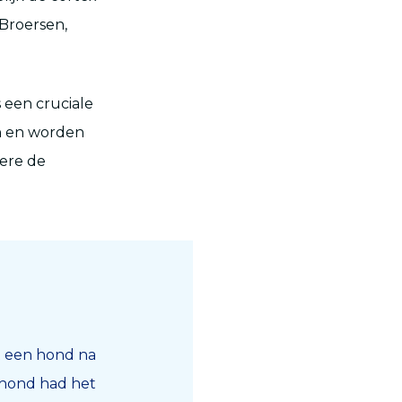
 Broersen,
 een cruciale
en en worden
ere de
t een hond na
e hond had het