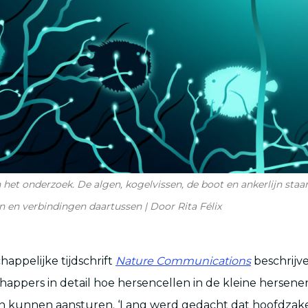
an het onderzoek. De algen, kogelvissen, de boot en ankerlijn st
 en verbindingen daartussen | Door Rita Félix
happelijke tijdschrift
Nature Communications
beschrijv
appers in detail hoe hersencellen in de kleine hersen
ren kunnen aansturen. ‘Lang werd gedacht dat hoofdzake