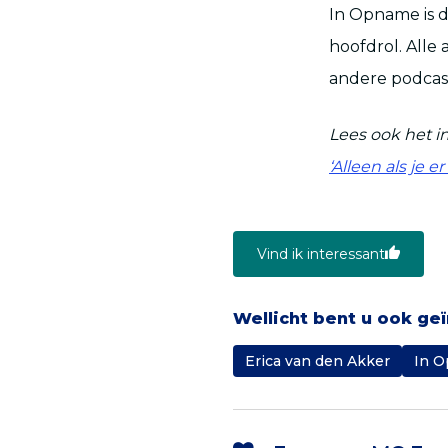
In Opname is 
hoofdrol. Alle 
andere podcas
Lees ook het in
‘Alleen als je 
Vind ik interessant
Wellicht bent u ook ge
Erica van den Akker
In 