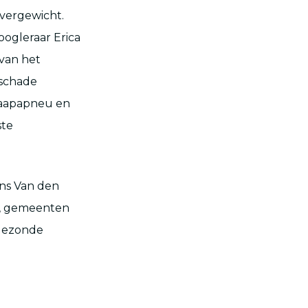
overgewicht.
hoogleraar Erica
van het
 schade
slaapapneu en
ste
ens Van den
bs, gemeenten
 gezonde