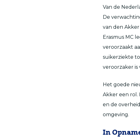
Van de Nederla
De verwachting 
van den Akker 
Erasmus MC leg
veroorzaakt aa
suikerziekte t
veroorzaker is
Het goede nieuw
Akker een rol.
en de overhei
omgeving.
In Opnam