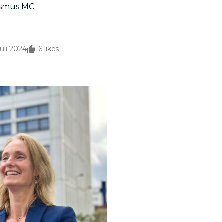
rasmus MC
juli 2024
6
likes