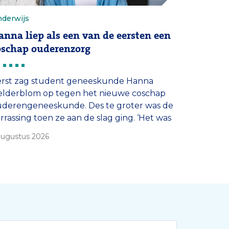
derwijs
anna liep als een van de eersten een
oschap ouderenzorg
erst zag student geneeskunde Hanna
lderblom op tegen het nieuwe coschap
derengeneeskunde. Des te groter was de
rrassing toen ze aan de slag ging. ‘Het was
0 graden anders dan ik had verwacht.’
augustus 2026