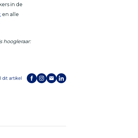
ers in de
t
en alle
s hoogleraar:
 dit artikel