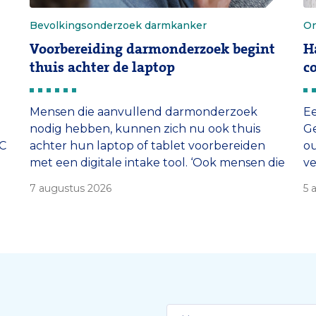
Bevolkingsonderzoek darmkanker
On
Voorbereiding darmonderzoek begint
H
thuis achter de laptop
c
Mensen die aanvullend darmonderzoek
E
nodig hebben, kunnen zich nu ook thuis
Ge
MC
achter hun laptop of tablet voorbereiden
ou
met een digitale intake tool. ‘Ook mensen die
ve
niet goed om kunnen gaan met computers
18
7 augustus 2026
5 
kunnen de tool gebruiken.’