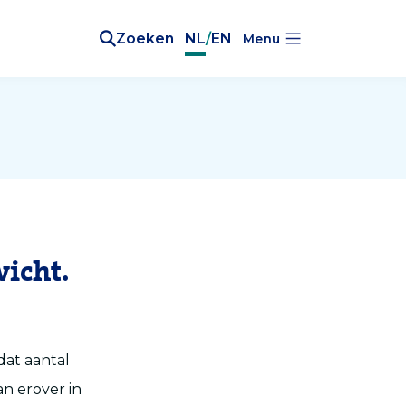
Zoeken
NL
/
EN
Menu
icht.
dat aantal
an erover in