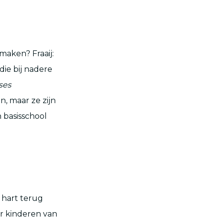
maken? Fraaij:
 die bij nadere
ses
en, maar ze zijn
 basisschool
 hart terug
or kinderen van