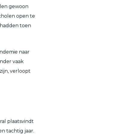
olen gewoon
cholen open te
e hadden toen
ndemie naar
inder vaak
ijn, verloopt
al plaatsvindt
n tachtig jaar.