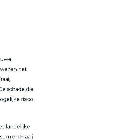
ieuwe
n wezen het
aaij.
 De schade die
elijke risico
t landelijke
um en Fraaij