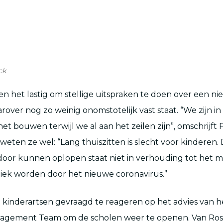
ck
en het lastig om stellige uitspraken te doen over een n
arover nog zo weinig onomstotelijk vast staat. “We zijn i
et bouwen terwijl we al aan het zeilen zijn”, omschrijft Fr
weten ze wel: “Lang thuiszitten is slecht voor kinderen.
oor kunnen oplopen staat niet in verhouding tot het mog
g ziek worden door het nieuwe coronavirus.”
inderartsen gevraagd te reageren op het advies van he
gement Team om de scholen weer te openen. Van Ross