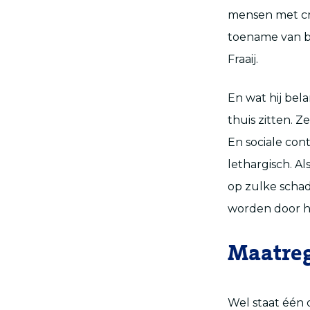
mensen met cr
toename van be
Fraaij.
En wat hij bel
thuis zitten. 
En sociale con
lethargisch. Al
op zulke schad
worden door he
Maatre
Wel staat één 