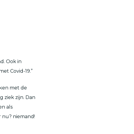
d. Ook in
met Covid-19.”
oken met de
 ziek zijn. Dan
en als
ar nu? niemand!