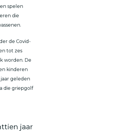
ren spelen
deren die
assenen.
nder de Covid-
en tot zes
iek worden. De
een kinderen
 jaar geleden
a die griepgolf
ttien jaar