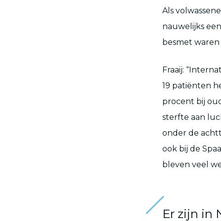
Als volwassene
nauwelijks een 
besmet waren 
Fraaij: “Intern
19 patiënten he
procent bij ou
sterfte aan lu
onder de achtt
ook bij de Spaa
bleven veel we
Er zijn i