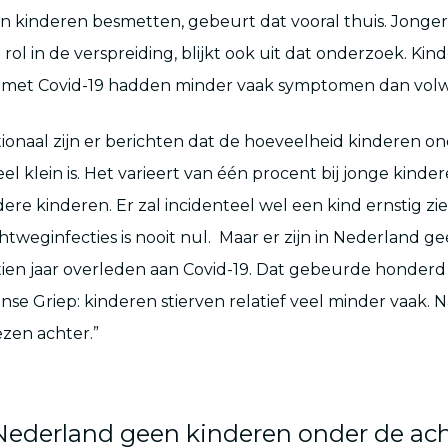
n kinderen besmetten, gebeurt dat vooral thuis. Jonge
rol in de verspreiding, blijkt ook uit dat onderzoek. Kin
met Covid-19 hadden minder vaak symptomen dan volw
ationaal zijn er berichten dat de hoeveelheid kinderen o
el klein is. Het varieert van één procent bij jonge kinder
dere kinderen. Er zal incidenteel wel een kind ernstig z
chtweginfecties is nooit nul. Maar er zijn in Nederland g
ien jaar overleden aan Covid-19. Dat gebeurde honderd
nse Griep: kinderen stierven relatief veel minder vaak. N
zen achter.”
n Nederland geen kinderen onder de ach