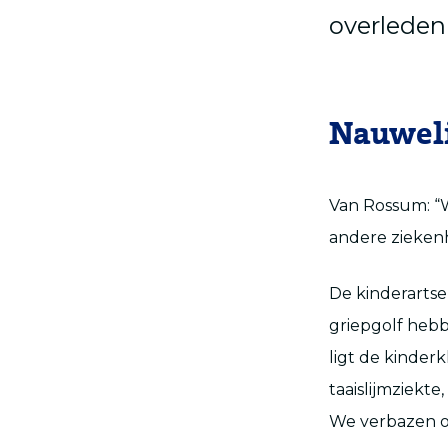
overleden
Nauwel
Van Rossum: “W
andere ziekenh
De kinderarts
griepgolf hebbe
ligt de kinder
taaislijmziekt
We verbazen on