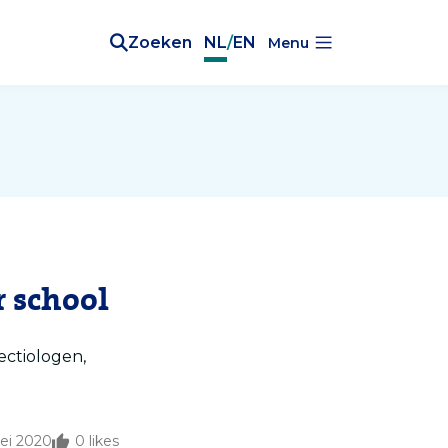
Zoeken
NL
/
EN
Menu
 school
ectiologen,
ei 2020
0
likes