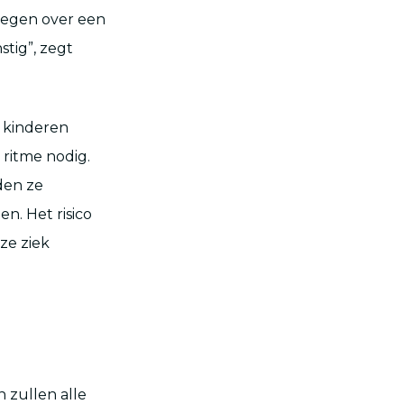
regen over een
tig”, zegt
t kinderen
 ritme nodig.
den ze
en. Het risico
ze ziek
 zullen alle