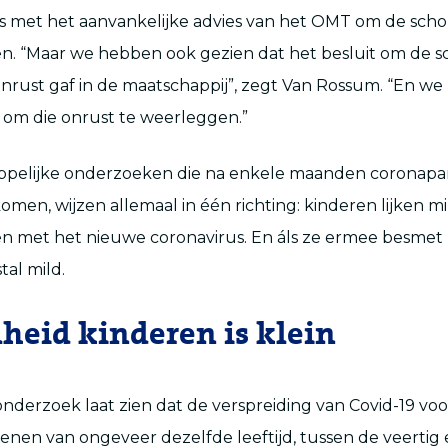
s met het aanvankelijke advies van het OMT om de sch
n. “Maar we hebben ook gezien dat het besluit om de s
nrust gaf in de maatschappij”, zegt Van Rossum. “En w
 om die onrust te weerleggen.”
pelijke onderzoeken die na enkele maanden coronapa
komen, wijzen allemaal in één richting: kinderen lijken m
n met het nieuwe coronavirus. En áls ze ermee besmet z
tal mild.
heid kinderen is klein
derzoek laat zien dat de verspreiding van Covid-19 voor
enen van ongeveer dezelfde leeftijd, tussen de veertig e