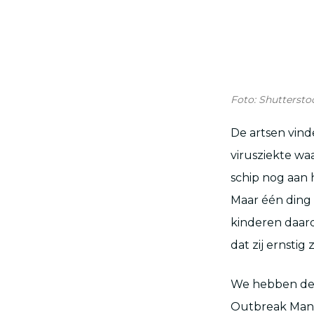
Foto: Shuttersto
De artsen vind
virusziekte wa
schip nog aan h
Maar één ding 
kinderen daard
dat zij ernsti
We hebben de k
Outbreak Mana