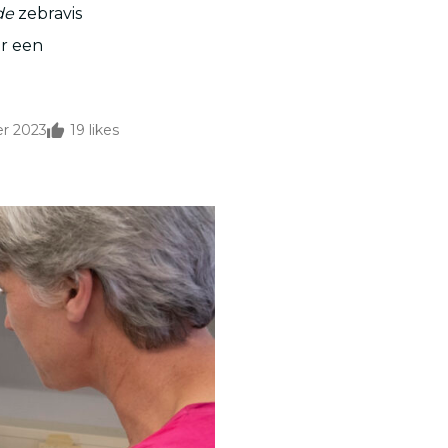
de
zebravis
er een
r 2023
19
likes