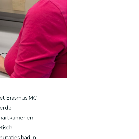
het Erasmus MC
eerde
 hartkamer en
tisch
mutaties had in