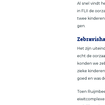
Al snel vindt 
in FLII de oor
twee kinderen 
gen.
Zebravisha
Het zijn uitein
echt de oorzaa
konden we zebr
zieke kinderen
goed en was de
Toen Ruijmbeek
eiwitcomplexen