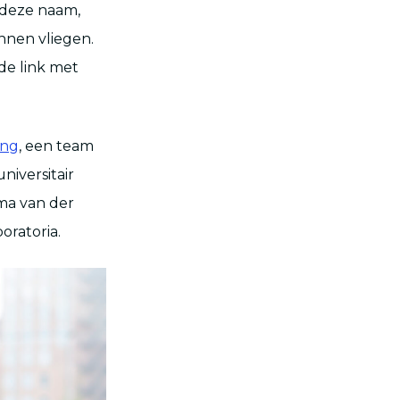
g deze naam,
nnen vliegen.
 de link met
ing
, een team
iversitair
ma van der
oratoria.