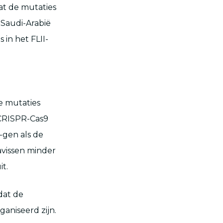
at de mutaties
 Saudi-Arabië
in het FLII-
de mutaties
 CRISPR-Cas9
-gen als de
avissen minder
t.
dat de
aniseerd zijn.