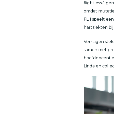
flightless-1 ge
omdat mutaties
FLII speelt een
hartziekten bij
Verhagen stel
samen met pro
hoofddocent en
Linde en colle