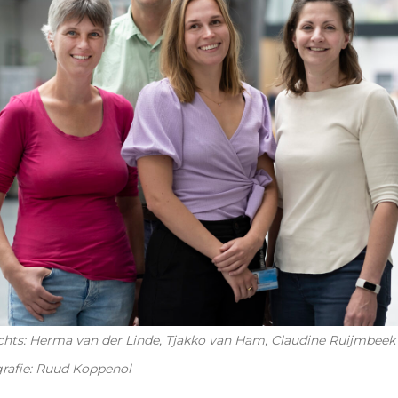
echts: Herma van der Linde, Tjakko van Ham, Claudine Ruijmbeek
rafie: Ruud Koppenol