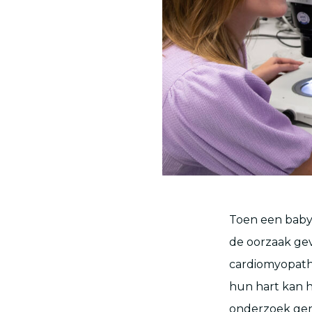
Toen een baby
de oorzaak ge
cardiomyopath
hun hart kan 
onderzoek g