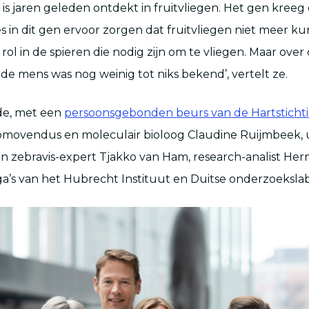
n is jaren geleden ontdekt in fruitvliegen. Het gen kree
 in dit gen ervoor zorgen dat fruitvliegen niet meer ku
 rol in de spieren die nodig zijn om te vliegen. Maar over
 de mens was nog weinig tot niks bekend’, vertelt ze.
de, met een
persoonsgebonden beurs van de Hartsticht
movendus en moleculair bioloog Claudine Ruijmbeek, un
 zebravis-expert Tjakko van Ham, research-analist Her
ga’s van het Hubrecht Instituut en Duitse onderzoekslab