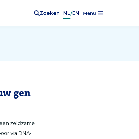
Zoeken
NL
/
EN
Menu
euw gen
 een zeldzame
poor via DNA-