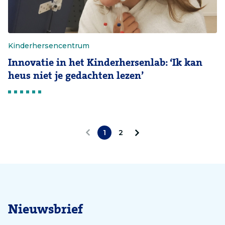
Kinderhersencentrum
Innovatie in het Kinderhersenlab: ‘Ik kan
heus niet je gedachten lezen’
1
2
V
V
o
o
r
l
i
g
Nieuwsbrief
g
e