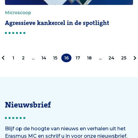
Microscoop
Agressieve kankercel in de spotlight
1
2
...
14
15
16
17
18
...
24
25
V
V
o
o
r
l
i
g
Nieuwsbrief
g
e
e
n
Blijf op de hoogte van nieuws en verhalen uit het
Erasmus MC en schrijf u in voor onze nieuwsbrief.
d