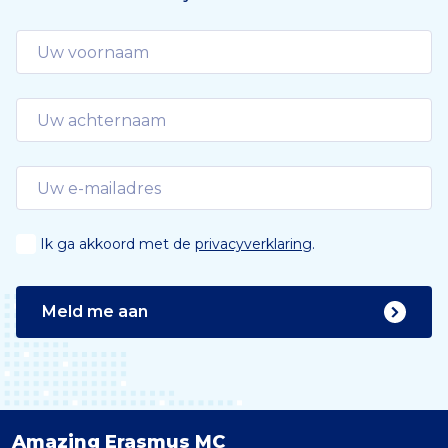
e
Ik ga akkoord met de
privacyverklaring
.
Meld me aan
Amazing Erasmus MC