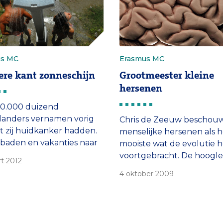
us MC
Erasmus MC
re kant zonneschijn
Grootmeester kleine
hersenen
40.000 duizend
landers vernamen vorig
Chris de Zeeuw beschou
at zij huidkanker hadden.
menselijke hersenen als h
baden en vakanties naar
mooiste wat de evolutie h
che bestemmingen zijn de
voortgebracht. De hoogle
t 2012
rijkste verklaring.
Neurowetenschappen sp
4 oktober 2009
erover op vrijdag 9 oktob
2009 tijdens de vierde edi
Lof der Geneeskunst.