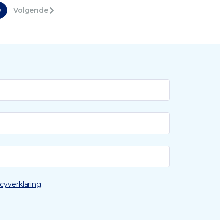
9
Volgende
acyverklaring
.