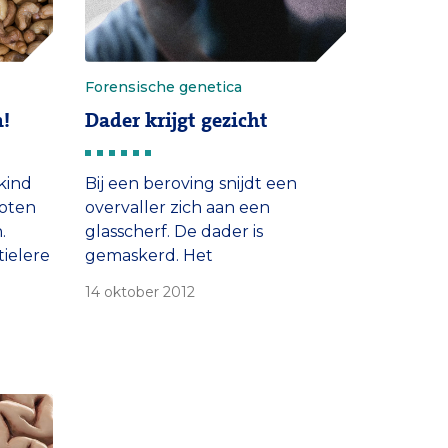
Forensische genetica
n!
Dader krijgt gezicht
kind
Bij een beroving snijdt een
noten
overvaller zich aan een
.
glasscherf. De dader is
tielere
gemaskerd. Het
achtergebleven bloedspoor
14 oktober 2012
wordt geanalyseerd en na een
paar uur produceert de
politiecomputer toch een
gedetailleerde afbeelding van
het gezicht van de man.
Toekomst? Misschien niet lang
meer.