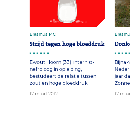
Erasmus MC
Erasm
Strijd tegen hoge bloeddruk
Donke
Ewout Hoorn (33), internist-
Bijna 
nefroloog in opleiding,
Neder
bestudeert de relatie tussen
jaar d
zout en hoge bloeddruk.
Zonne
exotis
17 maart 2012
17 maar
belang