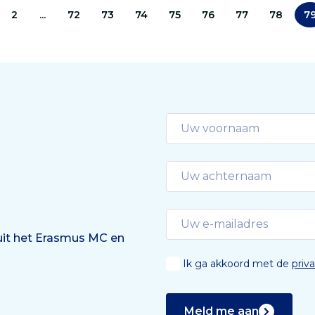
2
...
72
73
74
75
76
77
78
7
 uit het Erasmus MC en
Ik ga akkoord met de
priv
Meld me aan