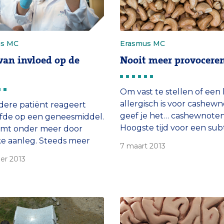
us MC
Erasmus MC
an invloed op de
Nooit meer provocere
Om vast te stellen of een 
allergisch is voor cashew
edere patiënt reageert
geef je het… cashewnoten
fde op een geneesmiddel.
Hoogste tijd voor een sub
omt onder meer door
test.
jke aanleg. Steeds meer
7 maart 2013
 rekening gehouden met
er 2013
A-profiel bij het
ellen van de dosis van
beeld pijnstillers.