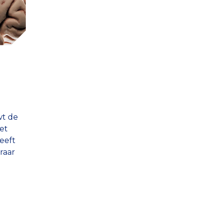
wt de
et
eeft
raar
rak
er
tie van