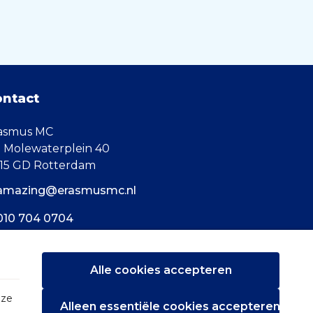
ontact
asmus MC
. Molewaterplein 40
15 GD Rotterdam
amazing@erasmusmc.nl
010 704 0704
Alle cookies accepteren
eze
Alleen essentiële cookies accepteren