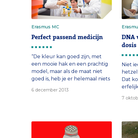
Erasmus MC
Erasm
Perfect passend medicijn
DNA v
dosis
“De kleur kan goed zijn, met
een mooie hak en een prachtig
Niet i
model, maar als de maat niet
hetzel
goed is, heb je er helemaal niets
Dat k
aan.” Prof. dr. Ron Mathijssen
erfeli
6 december 2013
vergelijkt het optimale medicijn
wordt
7 oktob
tegen kanker met een paar
een DN
schoenen.
vastst
bijvoor