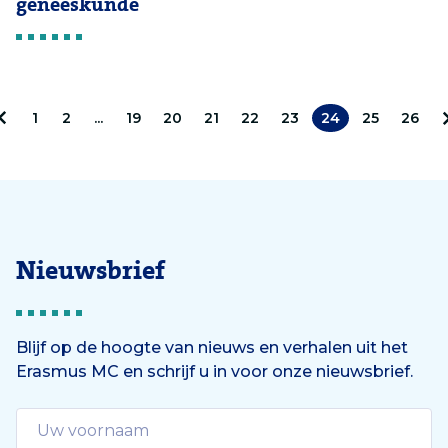
geneeskunde
1
2
...
19
20
21
22
23
24
25
26
V
o
r
i
Nieuwsbrief
g
e
Blijf op de hoogte van nieuws en verhalen uit het
Erasmus MC en schrijf u in voor onze nieuwsbrief.