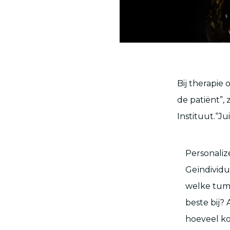
Bij therapie
de patiënt”,
Instituut.“Ju
Personaliz
Geïndividu
welke tumo
beste bij?
hoeveel ko