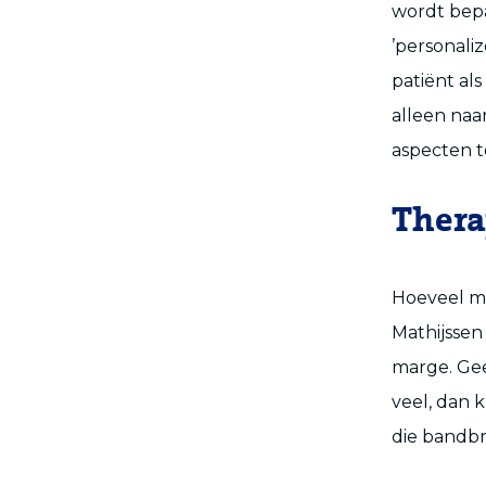
wordt bepa
’personali
patiënt als
alleen naa
aspecten t
Thera
Hoeveel me
Mathijssen
marge. Gee
veel, dan 
die bandbre