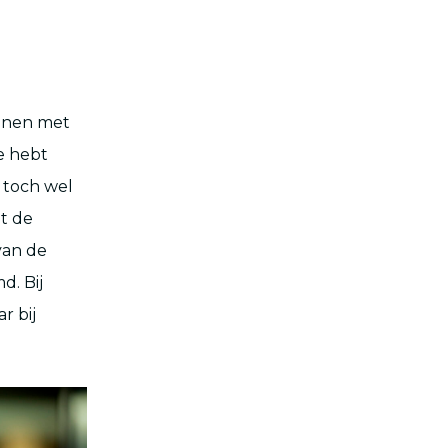
ijnen met
je hebt
u toch wel
nt de
van de
. Bij
r bij