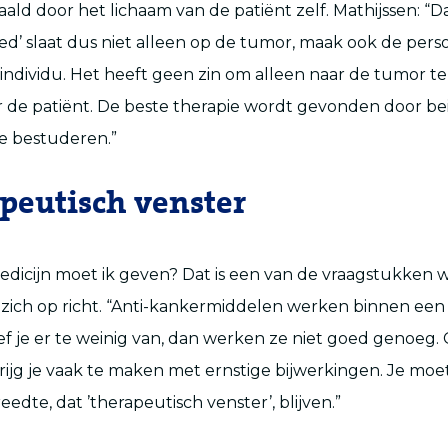
ald door het lichaam van de patiënt zelf. Mathijssen: “D
zed’ slaat dus niet alleen op de tumor, maak ook de pers
 individu. Het heeft geen zin om alleen naar de tumor te
r de patiënt. De beste therapie wordt gevonden door be
e bestuderen.”
peutisch venster
dicijn moet ik geven? Dat is een van de vraagstukken 
 zich op richt. “Anti-kankermiddelen werken binnen ee
f je er te weinig van, dan werken ze niet goed genoeg. 
krijg je vaak te maken met ernstige bijwerkingen. Je mo
edte, dat ’therapeutisch venster’, blijven.”