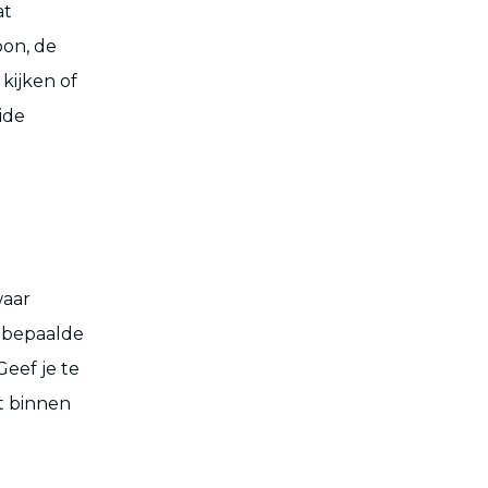
at
oon, de
 kijken of
ide
waar
n bepaalde
Geef je te
et binnen