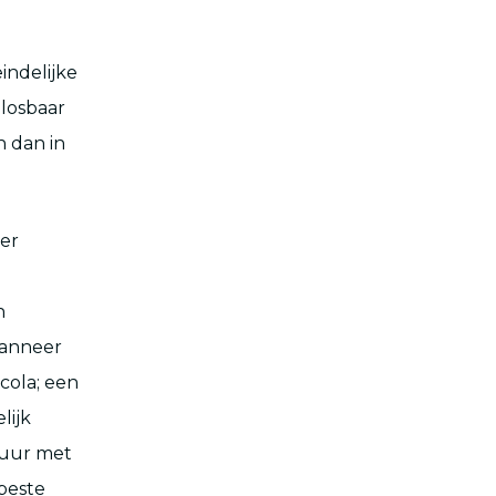
indelijke
plosbaar
 dan in
er
n
wanneer
cola; een
lijk
kuur met
beste