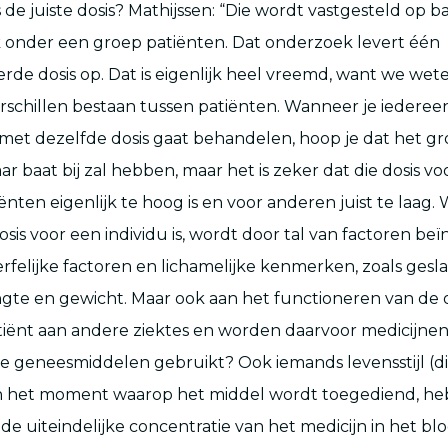
 de juiste dosis? Mathijssen: “Die wordt vastgesteld op ba
onder een groep patiënten. Dat onderzoek levert één
erde dosis op. Dat is eigenlijk heel vreemd, want we wet
schillen bestaan tussen patiënten. Wanneer je iederee
met dezelfde dosis gaat behandelen, hoop je dat het gr
r baat bij zal hebben, maar het is zeker dat die dosis vo
ënten eigenlijk te hoog is en voor anderen juist te laag.
sis voor een individu is, wordt door tal van factoren beï
rfelijke factoren en lichamelijke kenmerken, zoals gesla
lengte en gewicht. Maar ook aan het functioneren van de
atiënt aan andere ziektes en worden daarvoor medicijnen
ve geneesmiddelen gebruikt? Ook iemands levensstijl (di
en het moment waarop het middel wordt toegediend, h
de uiteindelijke concentratie van het medicijn in het blo