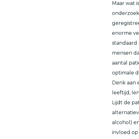
Maar wat is
onderzoek 
geregistre
enorme ver
standaard 
mensen daa
aantal pati
optimale do
Denk aan e
leeftijd, 
Lijdt de p
alternatie
alcohol) 
invloed op 