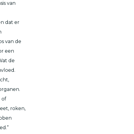
sis van
en dat er
n
os van de
or een
 Wat de
nvloed.
cht,
 organen.
 of
eet, roken,
ebben
ed.”