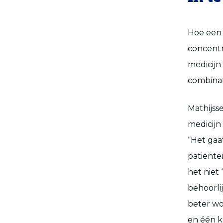
Hoe een 
concentr
medicijn
combinat
Mathijss
medicijn
“Het gaa
patiënte
het niet
behoorli
beter wo
en één k