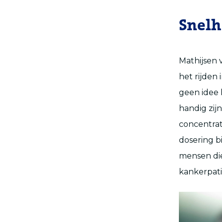
Snelh
Mathijsen 
het rijden
geen idee h
handig zijn
concentrat
dosering b
mensen die
kankerpati