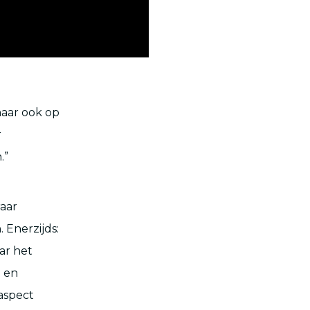
maar ook op
r
.”
raar
 Enerzijds:
ar het
n en
aspect