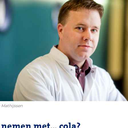
n Mathijssen
e nemen met… cola?