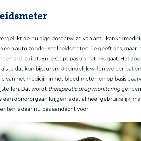
eidsmeter
vergelijkt de huidige doseerwijze van anti- kankermedic
 in een auto zonder snelheidsmeter: “Je geeft gas, maar 
oe hard je rijdt. En je stopt pas als het mis gaat. Het zo
 als je dat kon bijsturen. Uiteindelijk willen we per patië
ie van het medicijn in het bloed meten en op basis daar
ijstellen. Dat wordt
therapeutic drug monitoring
genoemd
 een donororgaan krijgen is dat al heel gebruikelijk, maa
ënten is daar nu pas aandacht voor.”