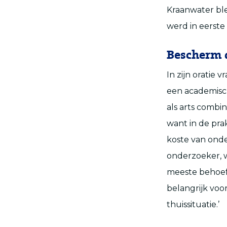
Kraanwater ble
werd in eerste
Bescherm 
In zijn oratie 
een academisch
als arts combi
want in de prak
koste van onde
onderzoeker, w
meeste behoeft
belangrijk voo
thuissituatie.’