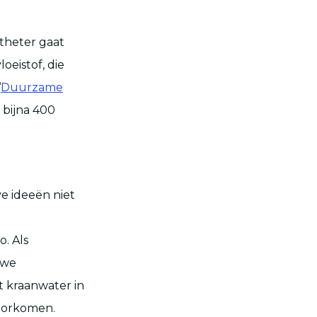
theter gaat
eistof, die
‘
Duurzame
 bijna 400
ve ideeën niet
o. Als
 we
t kraanwater in
voorkomen.