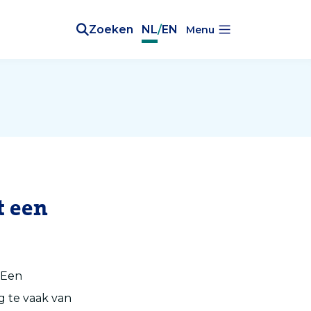
Zoeken
NL
/
EN
Menu
t een
 Een
g te vaak van