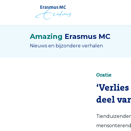
Amazing
Erasmus MC
Nieuws en bijzondere verhalen
Oratie
‘Verlie
deel va
Tienduizenden
mensonterend p