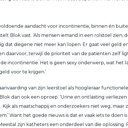
t voldoende aandacht voor incontinentie, binnen én buit
elt Blok vast. ‘Als mensen iemand in een rolstoel zien, 
elig dat diegene niet meer kan lopen. Er gaat veel geld 
n daarvoor, terwijl de prioriteit van de patiënten zelf ligt
de incontinentie. Het is geen sexy onderwerp, wat het 
eld voor te krijgen.’
e aanvaarding van zijn leerstoel als hoogleraar functionel
Blok dan ook een oproep. ‘Urine en ontlasting verliezen 
Kijk als maatschappij en onderzoekers niet weg, maar zi
m.’ Want het goede nieuws is dat er vaak iets te doen is
 Meestal zijn katheters een onderdeel van die oplossing.