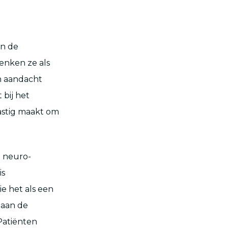
en de
denken ze als
en aandacht
 bij het
lastig maakt om
e neuro-
is
e het als een
 aan de
 Patiënten