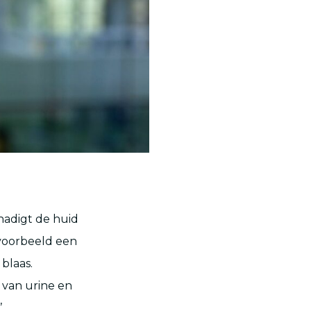
chadigt de huid
jvoorbeeld een
blaas.
s van urine en
’