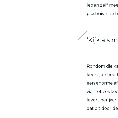
legen zelf mee
plasbuis in te 
‘Kijk als
Rondom die kat
keerzijde heef
een enorme afv
vier tot zes k
levert per jaar
dat dit door de