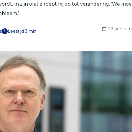
t. In zijn oratie roept hij op tot verandering. ‘We moet
obleem.’
28 augustu
s
Leestijd 3 min