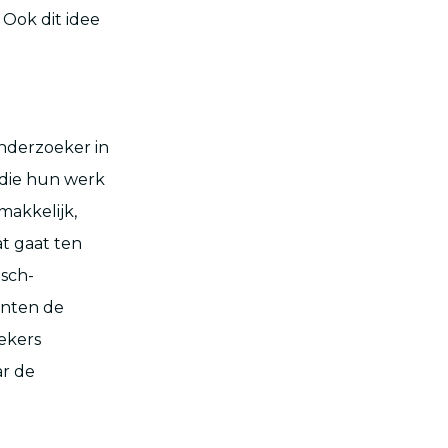
Ook dit idee
onderzoeker in
 die hun werk
makkelijk,
at gaat ten
isch-
ënten de
oekers
ar de