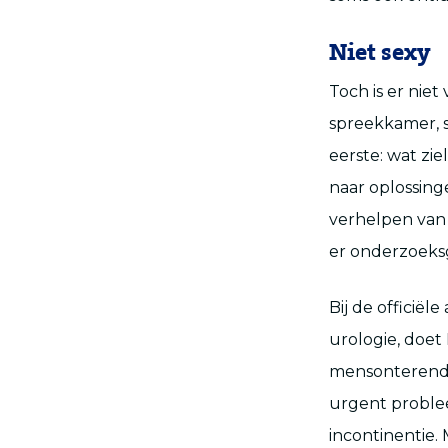
Niet sexy
Toch is er nie
spreekkamer, st
eerste: wat zi
naar oplossinge
verhelpen van 
er onderzoeksg
Bij de officiël
urologie, doet 
mensonterend. 
urgent problee
incontinentie.