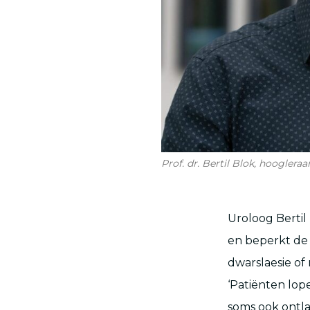
Prof. dr. Bertil Blok, hoogler
Uroloog Bertil
en beperkt de 
dwarslaesie of
‘Patiënten lope
soms ook ontla