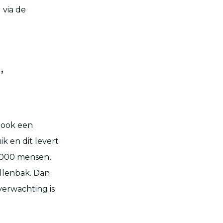
 via de
’
k ook een
k en dit levert
0.000 mensen,
ullenbak. Dan
 verwachting is