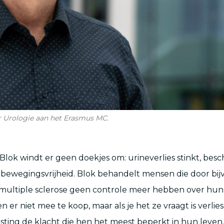
aar Urologie aan het Erasmus MC.
 Blok windt er geen doekjes om: urineverlies stinkt, bes
bewegingsvrijheid. Blok behandelt mensen die door bi
 multiple sclerose geen controle meer hebben over hun 
n er niet mee te koop, maar als je het ze vraagt is verlie
sting de klacht die hen het meest beperkt in hun leven.