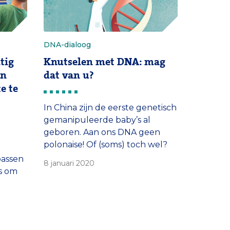
DNA-dialoog
tig
Knutselen met DNA: mag
en
dat van u?
e te
In China zijn de eerste genetisch
gemanipuleerde baby’s al
geboren. Aan ons DNA geen
polonaise! Of (soms) toch wel?
passen
8 januari 2020
s om
es te
en er
en aan.
 DNA-