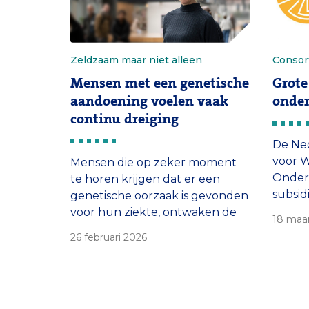
Zeldzaam maar niet alleen
Consor
Mensen met een genetische
Grote
aandoening voelen vaak
onder
continu dreiging
De Ned
voor W
Mensen die op zeker moment
Onder
te horen krijgen dat er een
subsid
genetische oorzaak is gevonden
kader 
voor hun ziekte, ontwaken de
18 maa
Weten
volgende dag in een nieuwe
26 februari 2026
aan tw
werkelijkheid. Een
gecoö
overweldigende stortvloed aan
onder
vragen kan hen overvallen. De
Het be
psycholoog van de afdeling