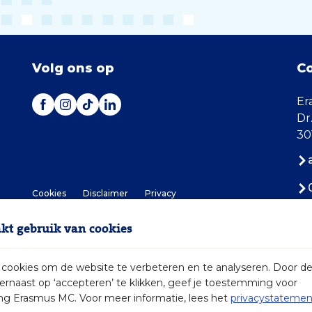
Volg ons op
C
Er
Dr
30
Cookies
Disclaimer
Privacy
t gebruik van cookies
ookies om de website te verbeteren en te analyseren. Door d
iernaast op ‘accepteren’ te klikken, geef je toestemming voor
2026 Erasmus MC
ng Erasmus MC. Voor meer informatie, lees het
privacystatemen