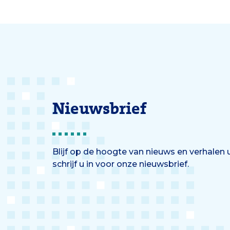
Osch, 
klinische genetica kan helpen bij
Sport
het nemen van zorgvuldige
Riedijk
beslissingen.
NWA-p
onderz
antwo
Nieuwsbrief
Blijf op de hoogte van nieuws en verhalen
schrijf u in voor onze nieuwsbrief.