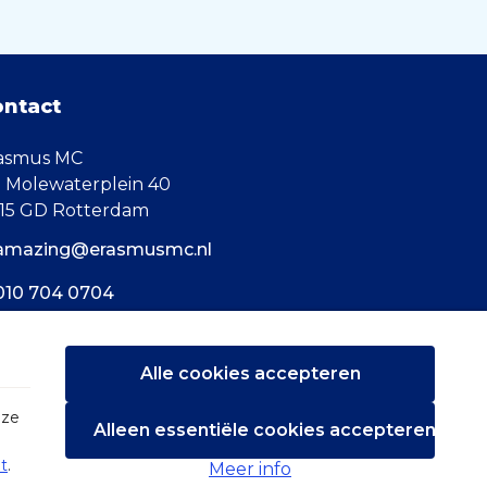
ontact
asmus MC
. Molewaterplein 40
15 GD Rotterdam
amazing@erasmusmc.nl
010 704 0704
Alle cookies accepteren
eze
Alleen essentiële cookies accepteren
t
.
Meer info