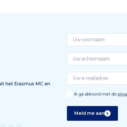
Orthopedie en
dialoog, een serie gespre
geneeskunde, en dr. Sam
over knutselen aan erfelij
, Klinische Genetica. In het
materiaal.
rogramma worden
oeken gefinancierd die
ord moeten geven op […]
 uit het Erasmus MC en
Ik ga akkoord met de
priv
Meld me aan