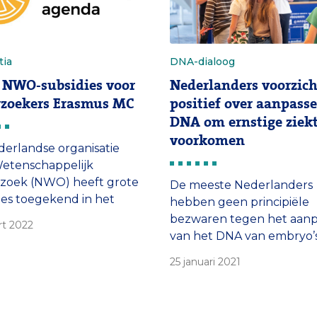
tia
DNA-dialoog
 NWO-subsidies voor
Nederlanders voorzich
zoekers Erasmus MC
positief over aanpass
DNA om ernstige ziekt
voorkomen
erlandse organisatie
etenschappelijk
zoek (NWO) heeft grote
De meeste Nederlanders
ies toegekend in het
hebben geen principiële
van de Nationale
bezwaren tegen het aan
rt 2022
schaps Agenda (NWA)
van het DNA van embryo’
ee consortia
zo ernstige erfelijke ziekt
25 januari 2021
rdineerd door
voorkomen. Maar ze stell
zoekers van Erasmus MC.
wel duidelijke voorwaard
treft prof.dr. Gerjo van
Dat is de uitkomst van de