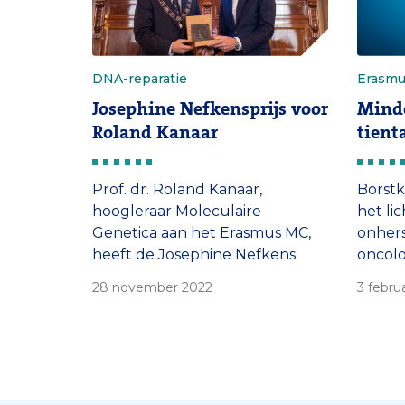
DNA-reparatie
Erasm
Josephine Nefkensprijs voor
Minde
Roland Kanaar
tient
Prof. dr. Roland Kanaar,
Borstk
hoogleraar Moleculaire
het li
Genetica aan het Erasmus MC,
onhers
heeft de Josephine Nefkens
oncolo
Prijs voor kankeronderzoek
behan
28 november 2022
3 febru
ontvangen. De jury roemt zijn
versta
doorzettingsvermogen op een
onderzoeksgebied dat niet in de
brede belangstelling staat,
namelijk DNA-reparatie.