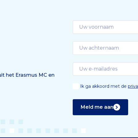
Kanaar. “Door daarin biol
processen te bestuderen,
kunnen we veel te weten
komen hoe […]
 uit het Erasmus MC en
Ik ga akkoord met de
priv
Meld me aan