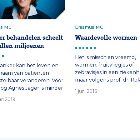
us MC
Erasmus MC
r behandelen scheelt
Waardevolle wormen
allen miljoenen
Het is misschien vreemd,
wormen, fruitvliegjes of
anker kan het leven en
zebravisjes in een ziekenhu
chaam van patiënten
maar volgens prof. dr. Ro
telbaar veranderen. Voor
Kanaar van de afdeling
og Agnes Jager is minder
1 juni 2016
Moleculaire Genetica zijn
delen soms de enige
ari 2019
essentieel voor
ndige aanpak.
wetenschappelijke voorui
“Dergelijke ‘modelsystem
horen juist thuis in de
onderzoeksinstelling van
academisch ziekenhuis”, v