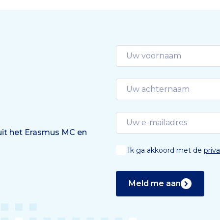
ot van het Erasmus MC
n ervoor om deze
n in heel Nederland te
 tot vele jaren na de
ing.
 uit het Erasmus MC en
Ik ga akkoord met de
priv
Meld me aan