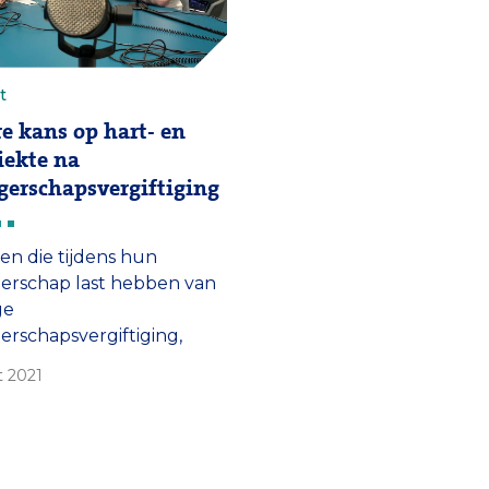
t
e kans op hart- en
iekte na
erschapsvergiftiging
n die tijdens hun
erschap last hebben van
ge
rschapsvergiftiging,
pre-eclampsie, hebben
t 2021
otere kans op hart- en
ekten later in het leven.
ist Jeanine Roeters van
p en gynaecoloog Hans