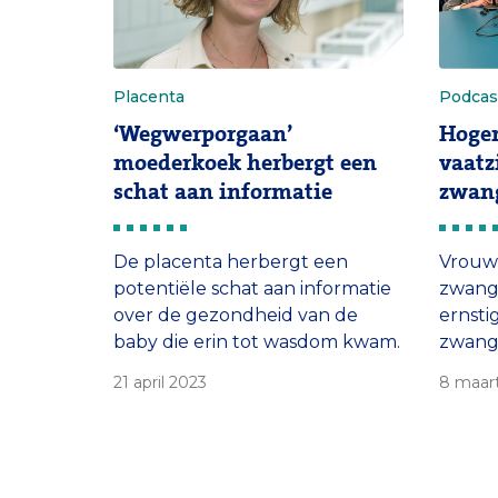
Placenta
Podcas
‘Wegwerporgaan’
Hoger
moederkoek herbergt een
vaatz
schat aan informatie
zwang
De placenta herbergt een
Vrouwe
potentiële schat aan informatie
zwang
over de gezondheid van de
ernsti
baby die erin tot wasdom kwam.
zwange
Dr. Michelle Broekhuizen pluist
ofwel 
21 april 2023
8 maar
honderden placenta’s uit in het
een gr
Placenta Lab van het Erasmus
vaatzi
MC. Ze promoveerde onlangs
Intern
op haar bevindingen.
Lenne