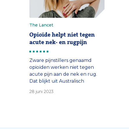
The Lancet
Opioïde helpt niet tegen
acute nek- en rugpijn
Zware pijnstillers genaamd
opioïden werken niet tegen
acute pijn aan de nek en rug.
Dat blijkt uit Australisch
onderzoek met medewerking
28 juni 2023
van prof. Bart Koes van het
Erasmus MC, waarin opiaten
werden vergeleken met
placebo.