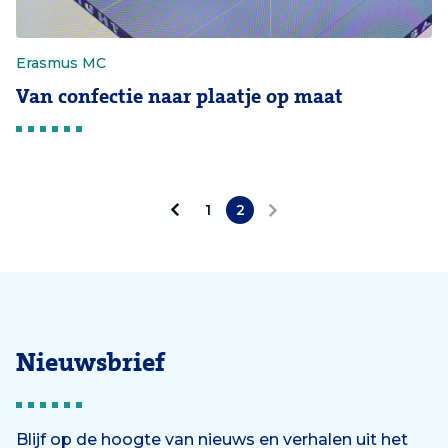
Erasmus MC
Van confectie naar plaatje op maat
1
2
V
V
o
o
r
l
i
g
Nieuwsbrief
g
e
e
n
Blijf op de hoogte van nieuws en verhalen uit het