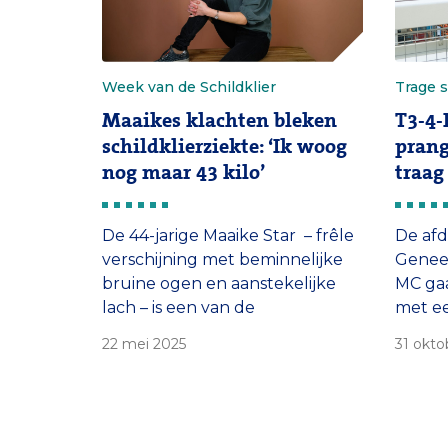
Week van de Schildklier
Trage s
Maaikes klachten bleken
T3-4-
schildklierziekte: ‘Ik woog
prang
nog maar 43 kilo’
traag
De 44-jarige Maaike Star – frêle
De afd
verschijning met beminnelijke
Genee
bruine ogen en aanstekelijke
MC gaa
lach – is een van de
met ee
honderdduizenden mensen
voork
22 mei 2025
31 okto
met een schildklierziekte. Ze
werken
kampte lang met vage
klachten. ‘Ik gun het niemand
om zo te moeten