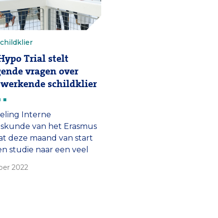
childklier
Hypo Trial stelt
ende vragen over
 werkende schildklier
eling Interne
skunde van het Erasmus
t deze maand van start
n studie naar een veel
omende kwaal: de traag
ber 2022
de schildklier.