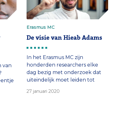
Erasmus MC
r
De visie van Hieab Adams
In het Erasmus MC zijn
honderden researchers elke
n van
dag bezig met onderzoek dat
?
uiteindelijk moet leiden tot
eentje
betere behandelingen. Wie zijn
27 januari 2020
die onderzoekers? Wat
derzoek
beweegt hen?
n de
blijkt
t:
 een