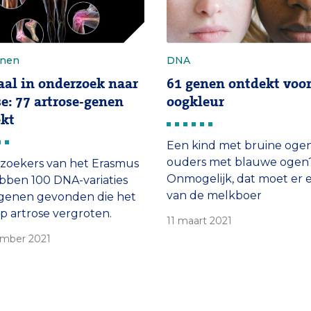
jnen
DNA
aal in onderzoek naar
61 genen ontdekt voo
se: 77 artrose-genen
oogkleur
kt
Een kind met bruine oge
ouders met blauwe ogen
zoekers van het Erasmus
Onmogelijk, dat moet er 
ben 100 DNA-variaties
van de melkboer
 genen gevonden die het
zijn. Nieuw genetisch on
 op artrose vergroten.
11 maart 2021
laat zien dat die theorie i
ee hebben ze nieuwe
ember 2021
prullenbak kan.
opingspunten gevonden
De genetica van oogkleur 
et ontwikkelen van
ingewikkelder dan gedach
e therapieën tegen
minimaal 61 genen spelen
.