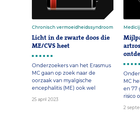
Chronisch vermoeidheidssyndroom
Medici
Licht in de zwarte doos die
Mijlp
ME/CVS heet
artro
ontde
Onderzoekers van het Erasmus
MC gaan op zoek naar de
Onder
oorzaak van myalgische
MC heb
encephalitis (ME) ook wel
en 77
chronisch
risico
25 april 2023
vermoeidheidssyndroom (CVS)
Daarm
2 sept
genoemd. Prof. Joyce van
aankn
Meurs en dr. Cindy Boer nemen
voor h
daarbij de genen en menselijke
nieuw
eiwitten van ME-patiënten én
artrose