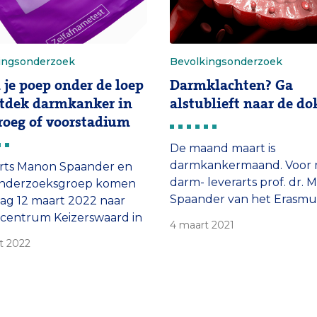
ingsonderzoek
Bevolkingsonderzoek
je poep onder de loep
Darmklachten? Ga
tdek darmkanker in
alstublieft naar de do
roeg of voorstadium
De maand maart is
darmkankermaand. Voor 
rts Manon Spaander en
darm- leverarts prof. dr.
onderzoeksgroep komen
Spaander van het Erasm
ag 12 maart 2022 naar
Kanker Instituut is dat all
centrum Keizerswaard in
4 maart 2021
reden om aandacht te vr
rdam om met het
t 2022
voor deze vorm van kanke
end publiek te praten
armkanker, en over het
kingsonderzoek
nker in het bijzonder.