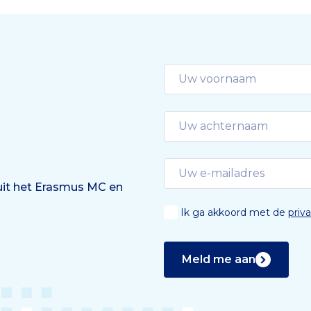
je poep onder de loep’,
de boodschap.
 uit het Erasmus MC en
Ik ga akkoord met de
priv
Meld me aan