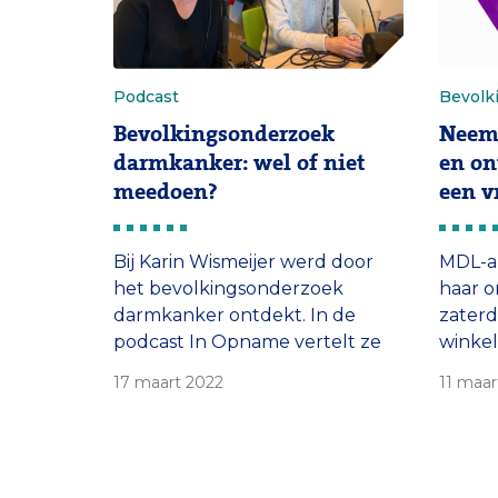
Podcast
Bevolk
Bevolkingsonderzoek
Neem 
darmkanker: wel of niet
en on
meedoen?
een v
Bij Karin Wismeijer werd door
MDL-a
het bevolkingsonderzoek
haar 
darmkanker ontdekt. In de
zaterd
podcast In Opname vertelt ze
winkel
wat er op haar afkwam na de
Rotte
17 maart 2022
11 maar
diagnose. Maag-darm-leverarts
winkel
prof. Manon Spaander schuift
over d
aan om fabels over de
bevol
darmkankerscreening te
darmka