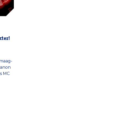
kter!
maag-
 Manon
us MC
e
agen
r.