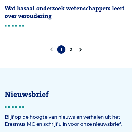
Wat basaal onderzoek wetenschappers leert
over veroudering
1
2
V
V
o
o
r
l
i
g
Nieuwsbrief
g
e
e
n
Blijf op de hoogte van nieuws en verhalen uit het
Erasmus MC en schrijf u in voor onze nieuwsbrief.
d