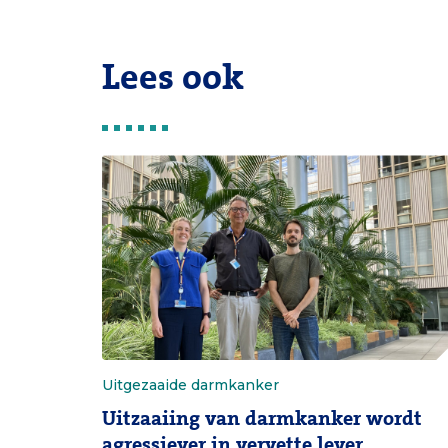
Lees ook
Uitgezaaide darmkanker
Uitzaaiing van darmkanker wordt
agressiever in vervette lever