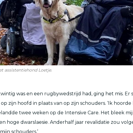
et assistentiehond Loetje.
wintig was en een rugbywedstrijd had, ging het mis. E
p zijn hoofd in plaats van op zijn schouders. ‘Ik hoorde
belandde twee weken op de Intensive Care. Het bleek m
 een hoge dwarslaesie. Anderhalf jaar revalidatie zou vol
mijn schouders.’