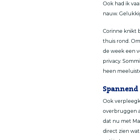
Ook had ik vaa
nauw. Gelukkig
Corinne knikt 
thuis rond. Om
de week een ve
privacy. Sommi
heen meeluiste
Spannend
Ook verpleegku
overbruggen a
dat nu met Mau
direct zien wa