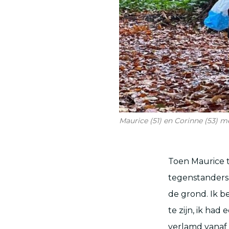
Maurice (51) en Corinne (53) m
Toen Maurice t
tegenstanders o
de grond. Ik 
te zijn, ik had
verlamd vanaf 