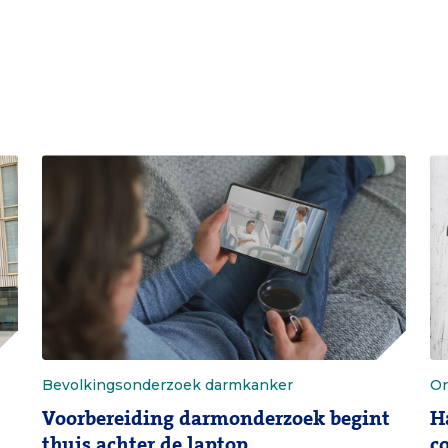
Bevolkingsonderzoek darmkanker
On
Voorbereiding darmonderzoek begint
H
thuis achter de laptop
c