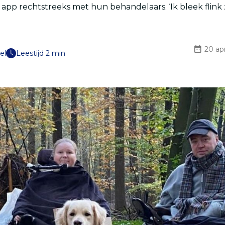
 app rechtstreeks met hun behandelaars. ‘Ik bleek flink
20 apr
el
Leestijd 2 min