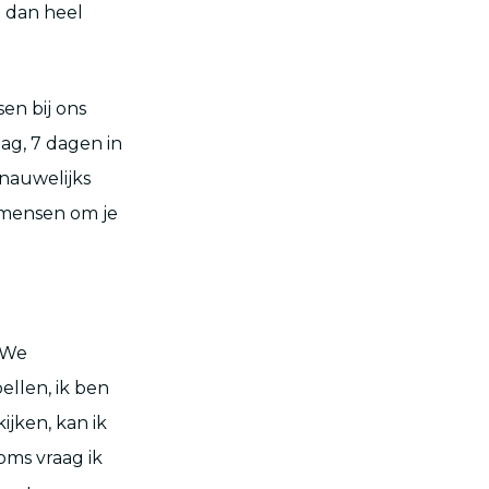
t dan heel
en bij ons
ag, 7 dagen in
nauwelijks
s mensen om je
‘We
llen, ik ben
jken, kan ik
oms vraag ik