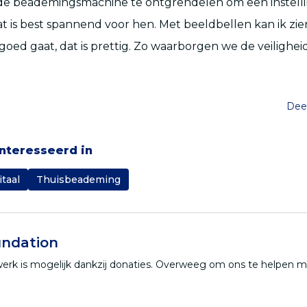
de beademingsmachine te ontgrendelen om een instelli
t is best spannend voor hen. Met beeldbellen kan ik zie
goed gaat, dat is prettig. Zo waarborgen we de veiligheid
Deel
ïnteresseerd in
itaal
Thuisbeademing
ndation
werk is mogelijk dankzij donaties. Overweeg om ons te helpen 