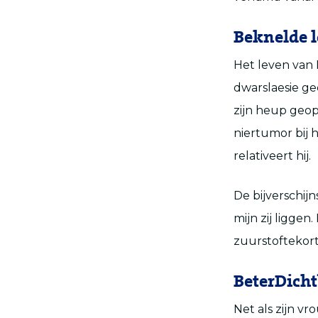
Beknelde 
Het leven van M
dwarslaesie g
zijn heup geop
niertumor bij h
relativeert hij.
De bijverschij
mijn zij liggen
zuurstoftekort
BeterDicht
Net als zijn vr