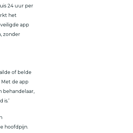
uis 24 uur per
rkt het
veiligde app
, zonder
ilde of belde
g. Met de app
jn behandelaar,
is.’
n
e hoofdpijn.