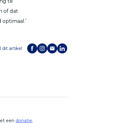
ng te
n of dat
 optimaal.’
 dit artikel
met een
donatie
.