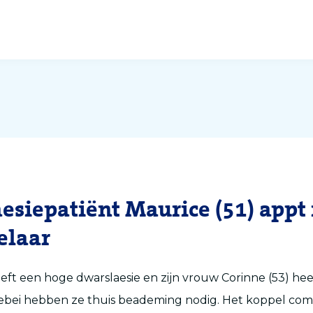
esiepatiënt Maurice (51) appt 
elaar
eeft een hoge dwarslaesie en zijn vrouw Corinne (53) he
llebei hebben ze thuis beademing nodig. Het koppel co