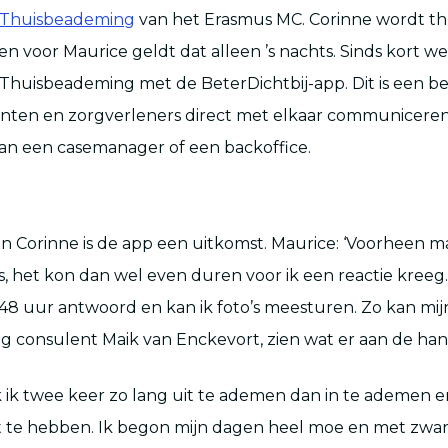
 Thuisbeademing
van het Erasmus MC. Corinne wordt th
 voor Maurice geldt dat alleen ’s nachts. Sinds kort we
huisbeademing met de BeterDichtbij-app. Dit is een be
nten en zorgverleners direct met elkaar communiceren
an een casemanager of een backoffice.
n Corinne is de app een uitkomst. Maurice: ‘Voorheen ma
was, het kon dan wel even duren voor ik een reactie kree
n 48 uur antwoord en kan ik foto’s meesturen. Zo kan mi
 consulent Maik van Enckevort, zien wat er aan de hand 
 ik twee keer zo lang uit te ademen dan in te ademen e
 te hebben. Ik begon mijn dagen heel moe en met zwar