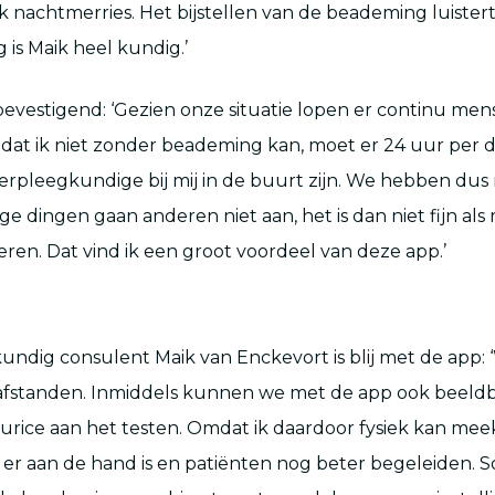
k nachtmerries. Het bijstellen van de beademing luister
 is Maik heel kundig.’
bevestigend: ‘Gezien onze situatie lopen er continu mens
dat ik niet zonder beademing kan, moet er 24 uur per d
rpleegkundige bij mij in de buurt zijn. We hebben dus 
ge dingen gaan anderen niet aan, het is dan niet fijn al
ren. Dat vind ik een groot voordeel van deze app.’
ndig consulent Maik van Enckevort is blij met de app: 
fstanden. Inmiddels kunnen we met de app ook beeldbe
rice aan het testen. Omdat ik daardoor fysiek kan meeki
t er aan de hand is en patiënten nog beter begeleiden. S