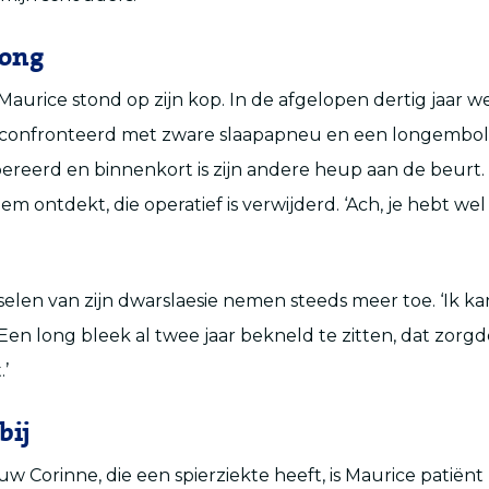
long
aurice stond op zijn kop. In de afgelopen dertig jaar wer
econfronteerd met zware slaapapneu en een longembolie
ereerd en binnenkort is zijn andere heup aan de beurt
em ontdekt, die operatief is verwijderd. ‘Ach, je hebt wel
nselen van zijn dwarslaesie nemen steeds meer toe. ‘Ik k
. Een long bleek al twee jaar bekneld te zitten, dat zorgd
.’
bij
ouw Corinne, die een spierziekte heeft, is Maurice patiënt 