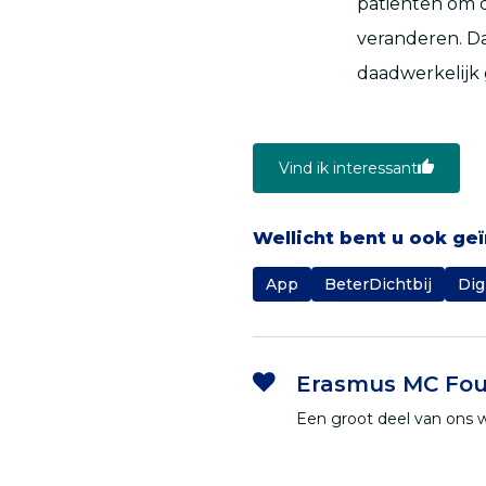
patiënten om 
veranderen. Da
daadwerkelijk 
Vind ik interessant
Wellicht bent u ook ge
App
BeterDichtbij
Dig
Erasmus MC Fou
Een groot deel van ons 