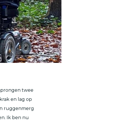
r sprongen twee
 krak en lag op
ijn ruggenmerg
gen. Ik ben nu