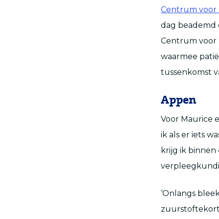
Centrum voor
dag beademd en
Centrum voor T
waarmee patië
tussenkomst v
Appen
Voor Maurice e
ik als er iets 
krijg ik binne
verpleegkundig
‘Onlangs bleek
zuurstoftekort