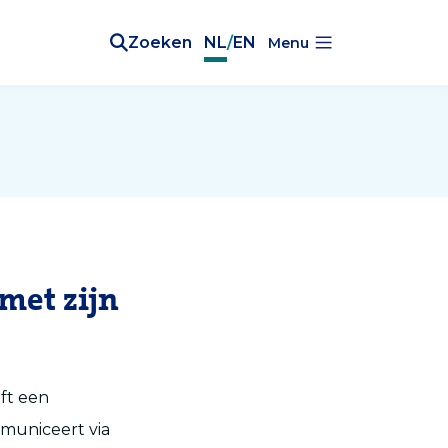
Zoeken
NL
/
EN
Menu
met zijn
eft een
mmuniceert via