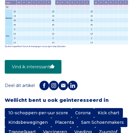
Vind ik interessant
Deel dit artikel
Wellicht bent u ook geïnteresseerd in
10-schoppen-per-uur score
Corona
Kick chart
Kindsbewegingen
Placenta
Sam Schoenmakers
Trappelkaart
Vaccineren
Voeding
Zuurstof