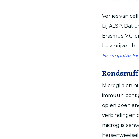
Verlies van ce
bij ALSP. Dat 
Erasmus MC, on
beschrijven hu
Neuropatholog
Rondsnuff
Microglia en h
immuun-achtige
op en doen a
verbindingen d
microglia aanw
hersenweefsel