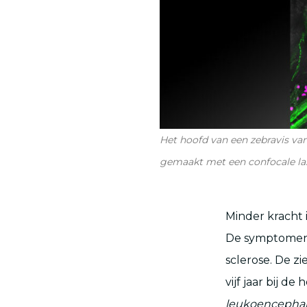
Het hoofd van een zebravis van 
gemaakt met een confocale las
Minder kracht
De symptomen v
sclerose. De zi
vijf jaar bij d
leukoencephal