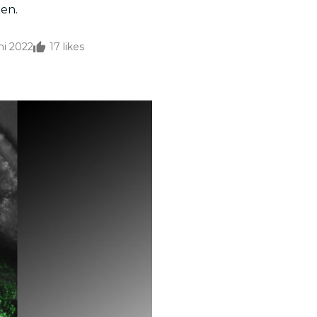
nen.
ni 2022
17
likes