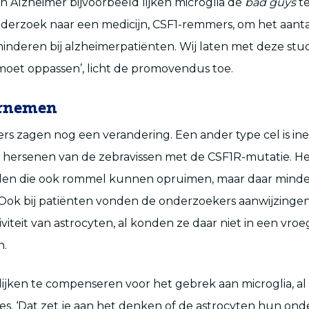
an Alzheimer bijvoorbeeld lijken microglia de
bad guys
te
erzoek naar een medicijn, CSF1-remmers, om het aantal
rminderen bij alzheimerpatiënten. Wij laten met deze stud
oet oppassen’, licht de promovendus toe.
ernemen
s zagen nog een verandering. Een ander type cel is in
 hersenen van de zebravissen met de CSF1R-mutatie. H
llen die ook rommel kunnen opruimen, maar daar minder
 Ook bij patiënten vonden de onderzoekers aanwijzinge
viteit van astrocyten, al konden ze daar niet in een vro
n.
lijken te compenseren voor het gebrek aan microglia, al 
es. ‘Dat zet je aan het denken of de astrocyten hun o