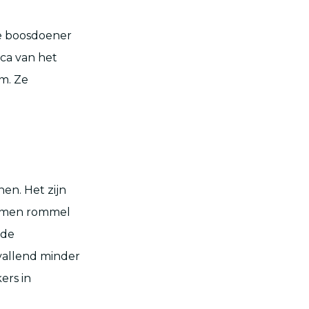
de boosdoener
ica van het
m. Ze
nen. Het zijn
ruimen rommel
 de
vallend minder
ers in