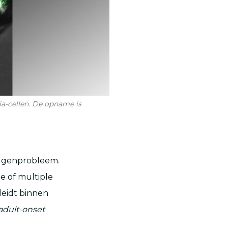
lia-cellen. De opname is
eugenprobleem.
e of multiple
 leidt binnen
adult-onset