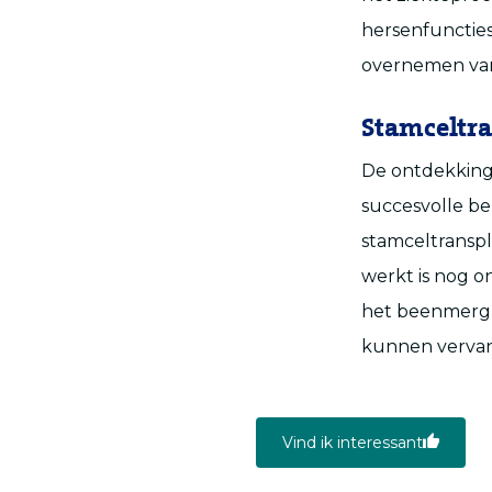
hersenfuncties
overnemen van 
Stamceltra
De ontdekking 
succesvolle be
stamceltranspl
werkt is nog o
het beenmerg 
kunnen vervan
Vind ik interessant