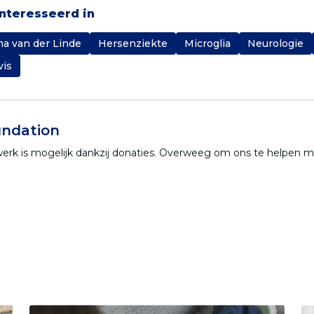
ïnteresseerd in
a van der Linde
Hersenziekte
Microglia
Neurologie
vis
ndation
werk is mogelijk dankzij donaties. Overweeg om ons te helpen 