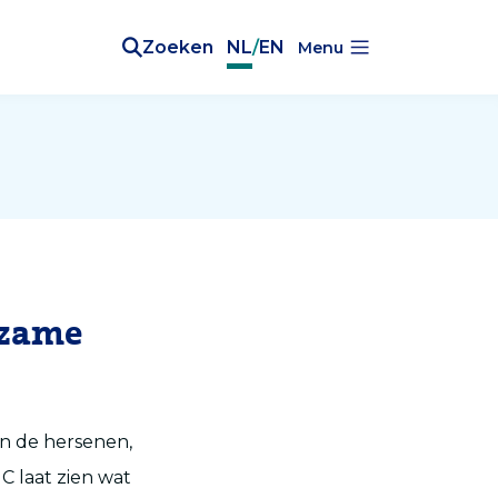
Zoeken
NL
/
EN
Menu
dzame
in de hersenen,
 laat zien wat