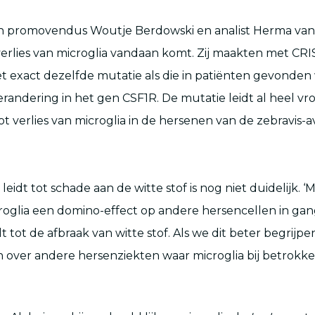
 promovendus Woutje Berdowski en analist Herma van 
verlies van microglia vandaan komt. Zij maakten met CR
t exact dezelfde mutatie als die in patiënten gevonden
randering in het gen CSF1R. De mutatie leidt al heel vr
t verlies van microglia in de hersenen van de zebravis-av
 leidt tot schade aan de witte stof is nog niet duidelijk. ‘
croglia een domino-effect op andere hersencellen in gan
idt tot de afbraak van witte stof. Als we dit beter begrij
 over andere hersenziekten waar microglia bij betrokken 