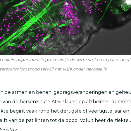
enkele dagen oud. In groen zie je de witte stof en in paars de g
erscanmicroscoop terwijl het visje onder narcose is.
 in de armen en benen, gedragsveranderingen en geh
an de hersenziekte ALSP lijken op alzheimer, dementi
ekte begint vaak rond het dertigste of veertigste jaar en
e helft van de patiënten tot de dood. Voluit heet de ziekte
opathy.