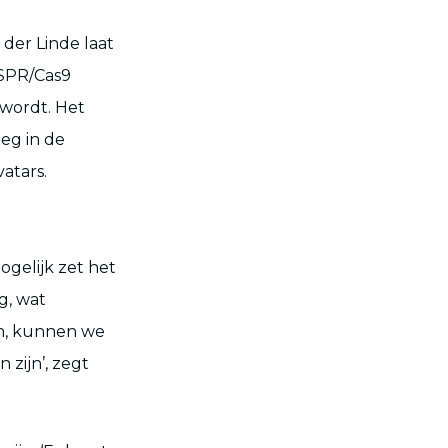
der Linde laat
ISPR/Cas9
 wordt. Het
oeg in de
atars.
Mogelijk zet het
g, wat
pen, kunnen we
zijn’, zegt