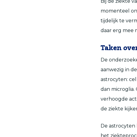
Bij de ziekte v
momenteel ond
tijdelijk te ve
daar erg mee m
Taken ov
De onderzoeker
aanwezig in de
astrocyten: ce
dan microglia.
verhoogde acti
de ziekte kijke
De astrocyten 
het ziekteproc