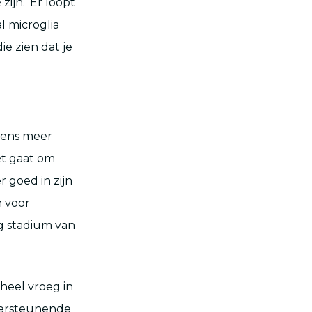
 zijn. ‘Er loopt
 microglia
ie zien dat je
eens meer
et gaat om
 goed in zijn
n voor
eg stadium van
heel vroeg in
ndersteunende