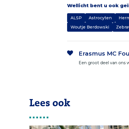
Wellicht bent u ook ge
ALSP
Astrocyten
Herm
Woutje Berdowski
Zebra
Erasmus MC Fou
Een groot deel van ons 
Lees ook