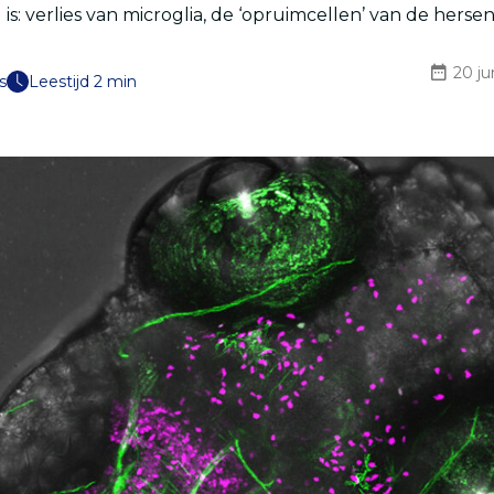
is: verlies van microglia, de ‘opruimcellen’ van de herse
20 ju
s
Leestijd 2 min