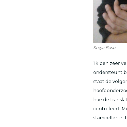
Sreya Basu
‘Ik ben zeer v
ondersteunt bi
staat de volge
hoofdonderzoe
hoe de transla
controleert. M
stamcellen in 