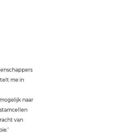
etenschappers
telt me in
mogelijk naar
n stamcellen
racht van
ie.’