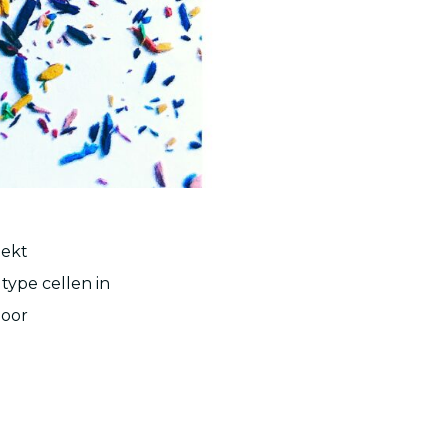
oekt
type cellen in
door