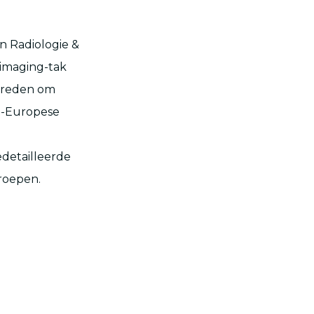
en Radiologie &
 imaging-tak
e reden om
t-Europese
detailleerde
roepen.