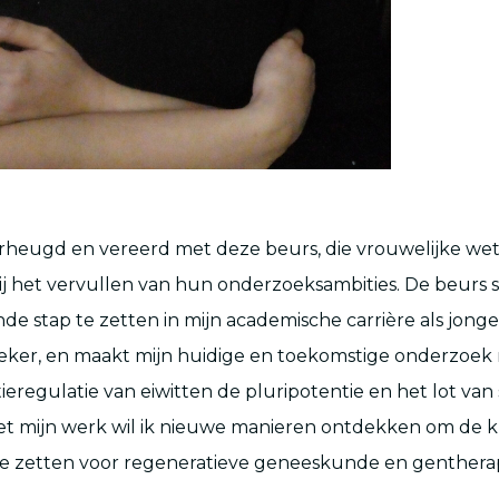
erheugd en vereerd met deze beurs, die vrouwelijke w
j het vervullen van hun onderzoeksambities. De beurs s
nde stap te zetten in mijn academische carrière als jonge
ker, en maakt mijn huidige en toekomstige onderzoek 
tieregulatie van eiwitten de pluripotentie en het lot va
et mijn werk wil ik nieuwe manieren ontdekken om de k
te zetten voor regeneratieve geneeskunde en gentherap