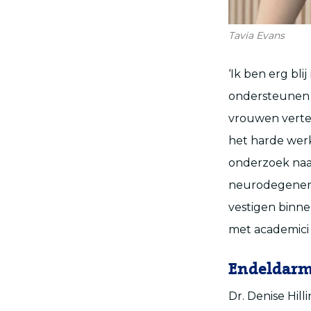
Tavia Evans
‘Ik ben erg bl
ondersteunen v
vrouwen verteg
het harde werk
onderzoek naa
neurodegenerat
vestigen binn
met academici e
Endeldar
Dr. Denise Hil