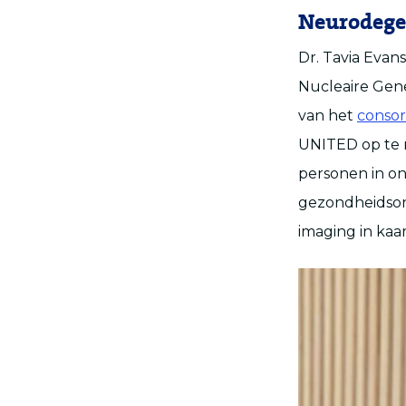
Neurodege
Dr. Tavia Evan
Nucleaire Gene
van het
conso
UNITED op te 
personen in on
gezondheidson
imaging in ka