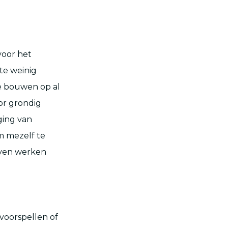
voor het
te weinig
te bouwen op al
or grondig
ging van
m mezelf te
jven werken
 voorspellen of