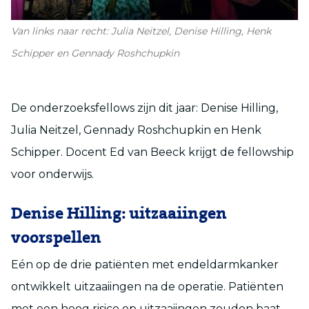
Van links naar recht: Julia Neitzel, Denise Hilling, Henk
Schipper en Gennady Roshchupkin
De onderzoeksfellows zijn dit jaar: Denise Hilling,
Julia Neitzel, Gennady Roshchupkin en Henk
Schipper. Docent Ed van Beeck krijgt de fellowship
voor onderwijs.
Denise Hilling: uitzaaiingen
voorspellen
Eén op de drie patiënten met endeldarmkanker
ontwikkelt uitzaaiingen na de operatie. Patiënten
met een hoog risico op uitzaaiingen zouden baat