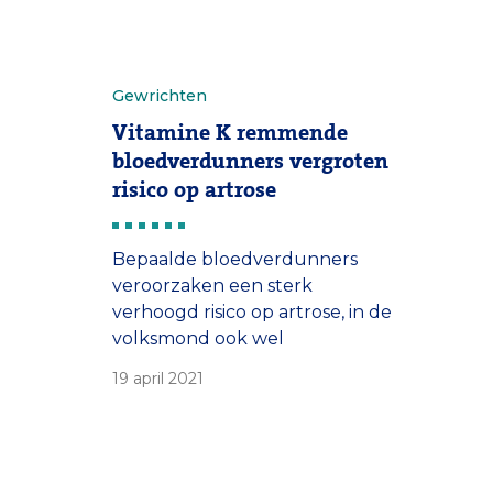
Gewrichten
Vitamine K remmende
bloedverdunners vergroten
risico op artrose
Bepaalde bloedverdunners
veroorzaken een sterk
verhoogd risico op artrose, in de
volksmond ook wel
gewrichtsslijtage genoemd. Het
19 april 2021
gaat om verdunners die de
aanmaak van vitamine K
afremmen.