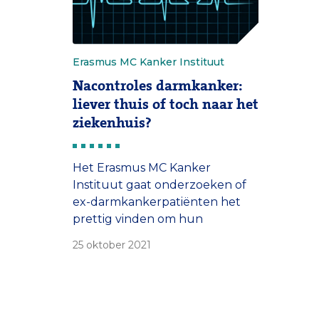
Erasmus MC Kanker Instituut
Nacontroles darmkanker:
liever thuis of toch naar het
ziekenhuis?
Het Erasmus MC Kanker
Instituut gaat onderzoeken of
ex-darmkankerpatiënten het
prettig vinden om hun
nacontroles thuis te ondergaan.
25 oktober 2021
Ze mogen in de studie ook zelf
kiezen hoe vaak ze zo’n
nacontrole willen en hoe ze
over de uitslag willen worden