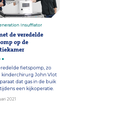
neration Insufflator
et de veredelde
pomp op de
tiekamer
redelde fietspomp, zo
kinderchirurg John Vlot
paraat dat gas in de buik
tijdens een kijkoperatie.
am van artsen en
uari 2021
uten van de afdeling
chirurgie zette hun
atie om in daadkracht en
kelde een nieuwe,