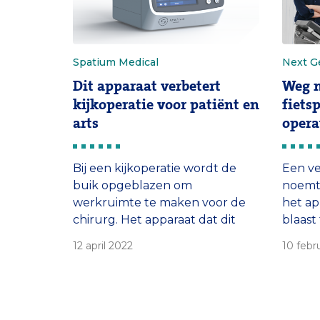
Spatium Medical
Next Ge
Dit apparaat verbetert
Weg m
kijkoperatie voor patiënt en
fiets
arts
opera
Bij een kijkoperatie wordt de
Een ve
buik opgeblazen om
noemt 
werkruimte te maken voor de
het ap
chirurg. Het apparaat dat dit
blaast 
doet, is niet met de tijd
Een te
12 april 2022
10 febr
meegegaan, vindt een team van
techne
artsen en technici. Hoe krijgen
kinder
zij hun nieuwe, slimmere versie
frustr
in de operatiekamers?
ontwik