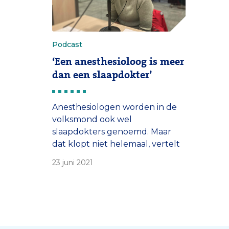
Podcast
‘Een anesthesioloog is meer
dan een slaapdokter’
Anesthesiologen worden in de
volksmond ook wel
slaapdokters genoemd. Maar
dat klopt niet helemaal, vertelt
kinderthoraxanesthesioloog
23 juni 2021
Inge de Liefde van het
Kinderthoraxcentrum van het
Erasmus MC Sophia in de
podcast In Opname. ‘De patiënt
laten slapen is maar een klein