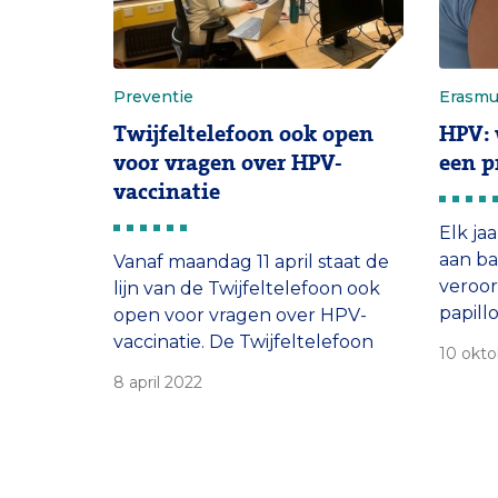
Preventie
Erasm
Twijfeltelefoon ook open
HPV: 
voor vragen over HPV-
een p
vaccinatie
Elk ja
aan b
Vanaf maandag 11 april staat de
veroo
lijn van de Twijfeltelefoon ook
papill
open voor vragen over HPV-
mannen
vaccinatie. De Twijfeltelefoon
10 okto
kanker
hoopt zoveel mogelijk vragen
8 april 2022
krijge
van tieners en hun ouders of
inenti
verzorgers te beantwoorden
over het belang van de HPV-
vaccinatie.