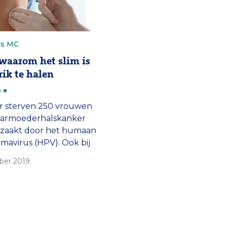
us MC
waarom het slim is
rik te halen
ar sterven 250 vrouwen
aarmoederhalskanker
rzaakt door het humaan
omavirus (HPV). Ook bij
 kan het virus tot
ber 2019
 leiden. Vanaf 2021
n daarom ook jongens een
ng tegen het virus.