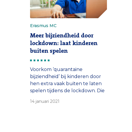
Erasmus MC
Meer bijziendheid door
lockdown: laat kinderen
buiten spelen
Voorkom ‘quarantaine
bijziendheid’ bij kinderen door
hen extra vaak buiten te laten
spelen tijdens de lockdown. Die
oproep doen onderzoekers van
14 januari 2021
het Erasmus MC vandaag in
wetenschappelijk tijdschrift
JAMA Ophthalmology.