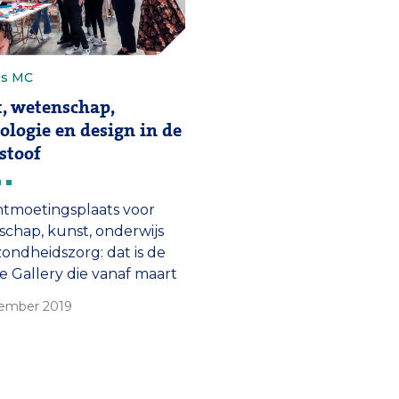
us MC
, wetenschap,
ologie en design in de
stoof
tmoetingsplaats voor
chap, kunst, onderwijs
ondheidszorg: dat is de
e Gallery die vanaf maart
entoonstellingen en
tember 2019
 organiseert in het
s MC en de stad.