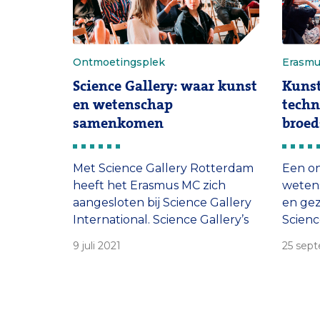
Ontmoetingsplek
Erasm
Science Gallery: waar kunst
Kunst
en wetenschap
techn
samenkomen
broed
Met Science Gallery Rotterdam
Een on
heeft het Erasmus MC zich
wetens
aangesloten bij Science Gallery
en gez
International. Science Gallery’s
Scienc
zijn gevestigd aan universiteiten
2020 t
9 juli 2021
25 sep
in de hele wereld en slingeren
events
het gesprek aan tussen
Erasmu
wetenschappelijk onderzoek,
de kunsten en de samenleving.