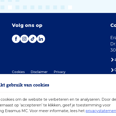
Volg ons op
C
Er
Dr
30
Cookies
Disclaimer
Privacy
t gebruik van cookies
ookies om de website te verbeteren en te analyseren. Door d
iernaast op ‘accepteren’ te klikken, geef je toestemming voor
2026 Erasmus MC
ng Erasmus MC. Voor meer informatie, lees het
privacystatemen