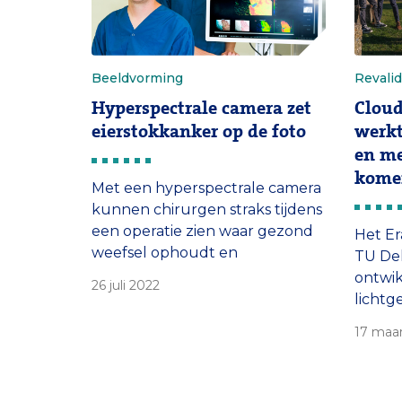
Beeldvorming
Revalid
Hyperspectrale camera zet
Cloud
eierstokkanker op de foto
werkt
en me
kome
Met een hyperspectrale camera
kunnen chirurgen straks tijdens
een operatie zien waar gezond
Het Er
weefsel ophoudt en
TU De
tumorweefsel begint. De
ontwik
26 juli 2022
chirurg kan zodoende
lichtg
zorgvuldiger tumoren
mense
17 maa
weghalen en gezond weefsel
straks
met rust laten.