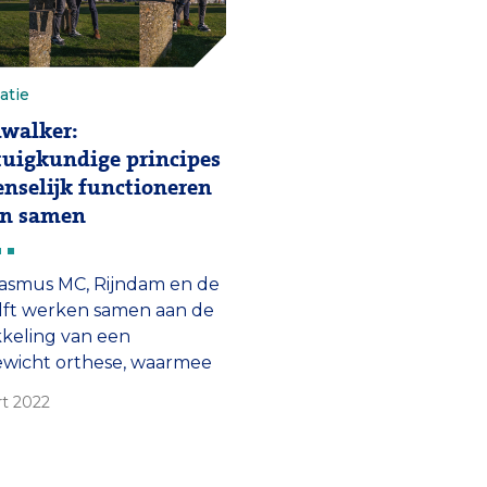
atie
walker:
uigkundige principes
nselijk functioneren
n samen
asmus MC, Rijndam en de
lft werken samen aan de
keling van een
ewicht orthese, waarmee
n met een dwarslaesie
rt 2022
 kunnen lopen.