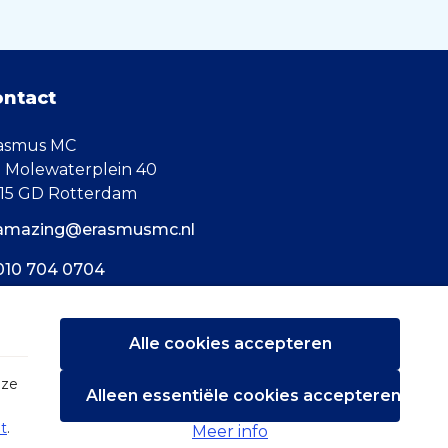
ontact
asmus MC
. Molewaterplein 40
15 GD Rotterdam
amazing@erasmusmc.nl
010 704 0704
Alle cookies accepteren
eze
Alleen essentiële cookies accepteren
t
.
Meer info