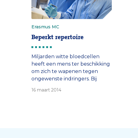
Erasmus MC
Beperkt repertoire
Miljarden witte bloedcellen
heeft een mens ter beschikking
om zich te wapenen tegen
ongewenste indringers. Bij
patiënten met een bepaalde
16 maart 2014
neurologische aandoening zijn
dat er veel minder.