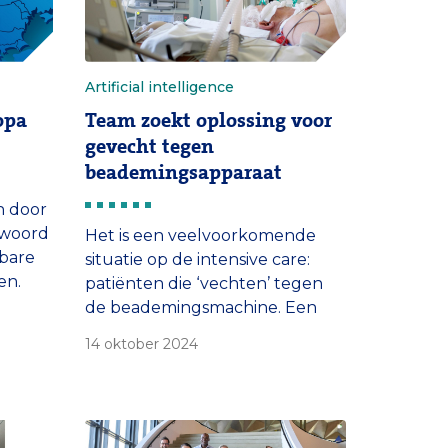
Artificial intelligence
opa
Team zoekt oplossing voor
gevecht tegen
beademingsapparaat
n door
twoord
Het is een veelvoorkomende
bare
situatie op de intensive care:
en.
patiënten die ‘vechten’ tegen
ieuw
de beademingsmachine. Een
care-
team van het Erasmus MC en de
14 oktober 2024
startup Deep Breath werkt met
AI-gedreven software aan een
taat
oplossing voor dit schadelijke
van
fenomeen.