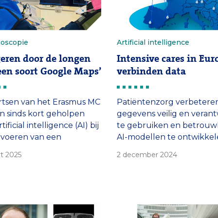
oscopie
Artificial intelligence
eren door de longen
Intensive cares in Eur
een soort Google Maps’
verbinden data
rtsen van het Erasmus MC
Patiëntenzorg verbetere
 sinds kort geholpen
gegevens veilig en veran
tificial intelligence (AI) bij
te gebruiken en betrouw
tvoeren van een
AI-modellen te ontwikkel
oscopie. Dat is een
Dat is het doel van een n
t 2025
2 december 2024
dure om de longen van
initiatief, waarin intensive 
 te bekijken en stukjes
afdelingen in Europa de
el weg te nemen. De hulp
gegevensuitwisseling
 zorgt voor een kortere
verbeteren. Het project s
p, minder straling en
onder leiding van Michel 