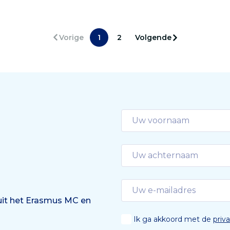
tmen. Voor het project
verbeteren van de uitkom
 Starmans een AiNed
patiënten met een beroe
ship Beurs van 2 miljoen
met AI-technieken. ICAI is
Vorige
1
2
Volgende
van NWO.
landelijke Innovation Cent
Artificial Intelligence.
 uit het Erasmus MC en
Ik ga akkoord met de
priv