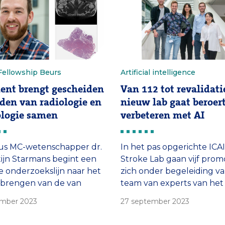
int het risico op een
Genderen, internist-intensi
ng of […]
het Erasmus MC.
Fellowship Beurs
Artificial intelligence
lent brengt gescheiden
Van 112 tot revalidati
den van radiologie en
nieuw lab gaat beroer
logie samen
verbeteren met AI
us MC-wetenschapper dr.
In het pas opgerichte ICAI
rtijn Starmans begint een
Stroke Lab gaan vijf pro
 onderzoekslijn naar het
zich onder begeleiding v
brengen van de van
team van experts van het
er gescheiden werelden
Erasmus MC en de Erasm
ember 2023
27 september 2023
diologie en pathologie, in
Universiteit in samenwerk
rm van gecombineerde AI-
met Philips richten op het