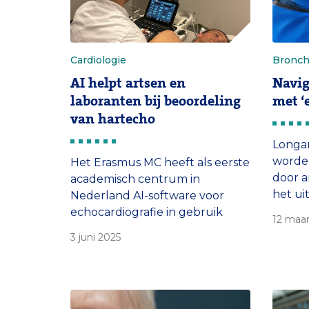
Cardiologie
Bronch
AI helpt artsen en
Navig
laboranten bij beoordeling
met ‘
van hartecho
Longa
worden
Het Erasmus MC heeft als eerste
door ar
academisch centrum in
het ui
Nederland AI-software voor
bronch
echocardiografie in gebruik
12 maar
proce
genomen. Deze technologie
3 juni 2025
binnen
maakt het mogelijk om echo’s
weefs
van het hart automatisch te
van AI
analyseren terwijl de patiënt
ingree
nog op de behandeltafel ligt.