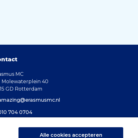
ontact
asmus MC
. Molewaterplein 40
15 GD Rotterdam
amazing@erasmusmc.nl
010 704 0704
Alle cookies accepteren