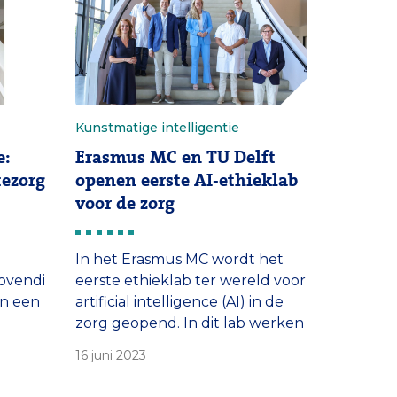
vist in
Kunstmatige intelligentie
e:
Erasmus MC en TU Delft
tezorg
openen eerste AI-ethieklab
voor de zorg
In het Erasmus MC wordt het
movendi
eerste ethieklab ter wereld voor
an een
artificial intelligence (AI) in de
zorg geopend. In dit lab werken
us
straks verpleegkundigen,
16 juni 2023
ing
artsen, datascientists,
dataengineers en ethici samen