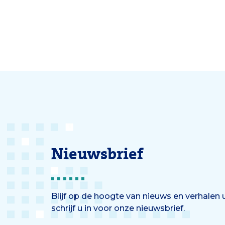
huidige manier waarop dokters
algori
een risico-inschatting maken.
krijgt
Fellow
euro 
Nieuwsbrief
Blijf op de hoogte van nieuws en verhalen
schrijf u in voor onze nieuwsbrief.