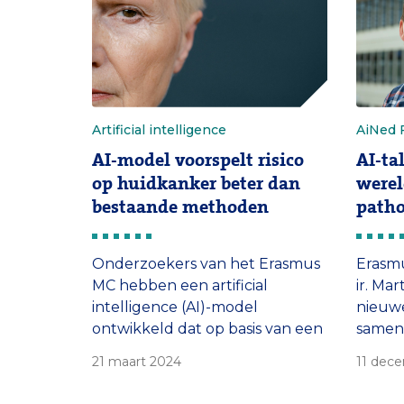
verkle
klaplo
Artificial intelligence
AiNed 
AI-model voorspelt risico
AI-ta
op huidkanker beter dan
werel
bestaande methoden
patho
Onderzoekers van het Erasmus
Erasm
MC hebben een artificial
ir. Ma
intelligence (AI)-model
nieuwe
ontwikkeld dat op basis van een
samen
foto van het gezicht het risico
oudsh
21 maart 2024
11 dec
op huidkanker voorspelt. Het
van ra
AI-model werkt beter dan de
de vo