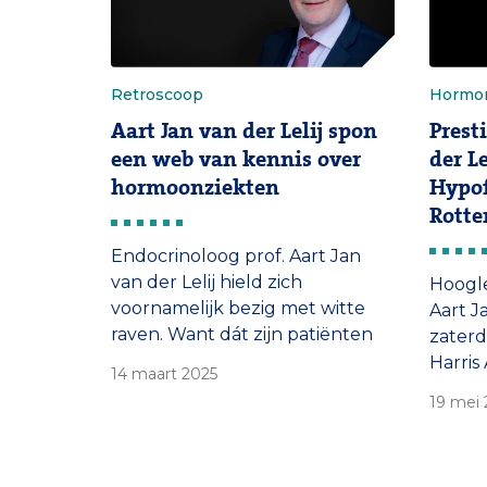
Retroscoop
Hormo
Aart Jan van der Lelij spon
Prest
een web van kennis over
der Le
hormoonziekten
Hypo
Rott
Endocrinoloog prof. Aart Jan
van der Lelij hield zich
Hoogle
voornamelijk bezig met witte
Aart Ja
raven. Want dát zijn patiënten
zaterd
met endocriene aandoeningen.
Harris
14 maart 2025
Hun ziekten zijn zeldzaam, soms
Societ
19 mei
aangeboren, soms ook erfelijk.
uitgere
Ingewikkeld zijn ze bovenal. ‘De
hormoonhuishouding is als een