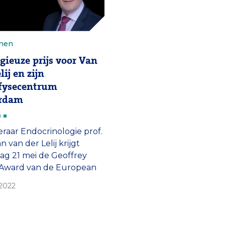
nen
igieuze prijs voor Van
lij en zijn
fysecentrum
erdam
raar Endocrinologie prof.
n van der Lelij krijgt
ag 21 mei de Geoffrey
 Award van de European
y of Endocrinology (ESE)
 2022
ikt.