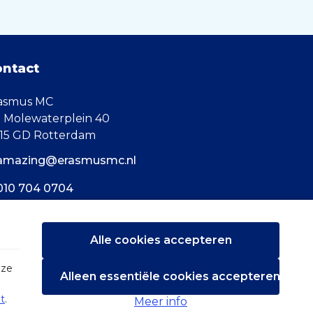
ontact
asmus MC
. Molewaterplein 40
15 GD Rotterdam
amazing@erasmusmc.nl
010 704 0704
Alle cookies accepteren
eze
Alleen essentiële cookies accepteren
t
.
Meer info