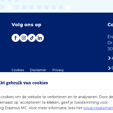
Volg ons op
C
Er
Dr
30
Cookies
Disclaimer
Privacy
t gebruik van cookies
ookies om de website te verbeteren en te analyseren. Door d
iernaast op ‘accepteren’ te klikken, geef je toestemming voor
2026 Erasmus MC
ng Erasmus MC. Voor meer informatie, lees het
privacystatemen