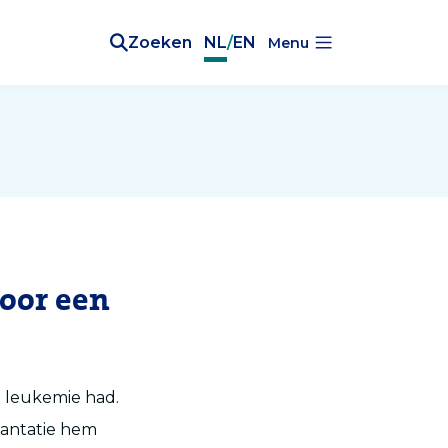
Zoeken
NL
/
EN
Menu
door een
e
leukemie had.
lantatie hem