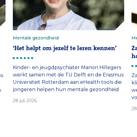
Mentale gezondheid
Me
‘Het helpt om jezelf te leren kennen’
Za
h
Kinder- en jeugdpsychiater Manon Hillegers
werkt samen met de TU Delft en de Erasmus
us
Z
Universiteit Rotterdam aan eHealth tools die
kl
jongeren helpen hun mentale gezondheid
n
we
te versterken. ‘Het is mogelijk om de regie
vo
28 juli 2026
over je leven terug te pakken.’
zo
28
be