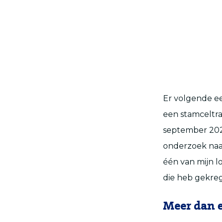
Er volgende e
een stamceltra
september
20
onderzoek naar
één van mijn l
die heb gekre
Meer dan e