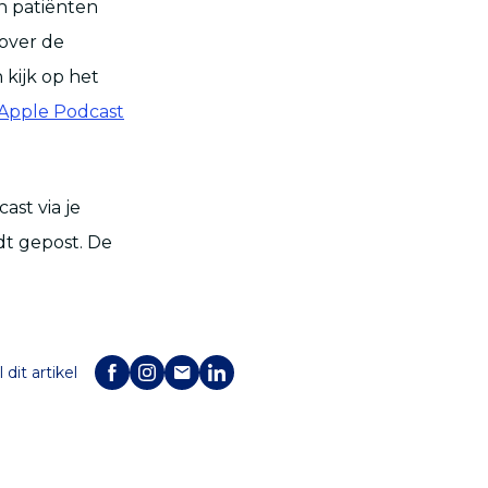
n patiënten
 over de
kijk op het
Apple Podcast
st via je
dt gepost. De
 dit artikel