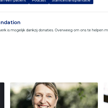
an een patiënt
Podcast
Stamceltransplantatie
ndation
werk is mogelijk dankzij donaties. Overweeg om ons te helpen 