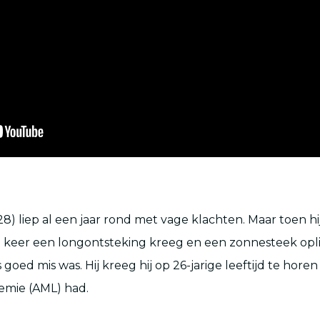
28) liep al een jaar rond met
vage klachten. Maar toen h
e keer een longontsteking kreeg en een zonnesteek
opl
s
goed
mis was.
Hij
kreeg hij op 26-jar
ig
e leeftijd te horen
emie (AML) had.