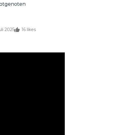
 lotgenoten
uli 2025
16
likes