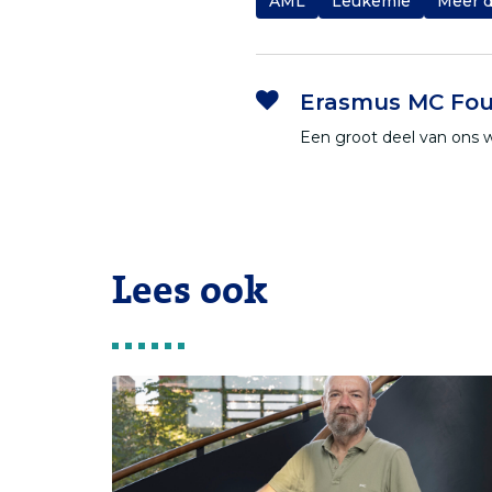
AML
Leukemie
Meer d
Erasmus MC Fou
Een groot deel van ons 
Lees ook