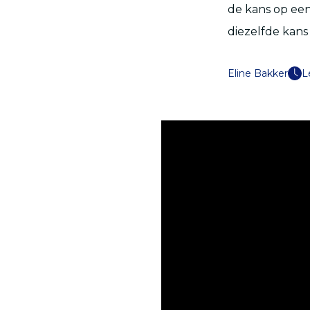
de kans op een
die
zelfde
kans 
Eline Bakker
L