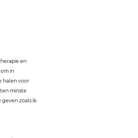
herapie
en
s
om in
e halen voor
 ten
minste
 geven zoals ik