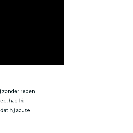
ij zonder reden
iep
, had hij
 dat hij acute