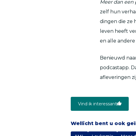
Meer dan een 
zelf hun verha
dingen die ze 
leven heeft ver
en alle andere
Benieuwd naar 
podcastapp. Da
afleveringen z
Vind ik interessant
Wellicht bent u ook ge