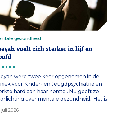
ntale gezondheid
eyah voelt zich sterker in lijf en
oofd
aeyah werd twee keer opgenomen in de
iniek voor Kinder- en Jeugdpsychiatrie en
rkte hard aan haar herstel. Nu geeft ze
orlichting over mentale gezondheid. ‘Het is
 nice om mensen te inspireren en in
 juli 2026
weging te krijgen.’