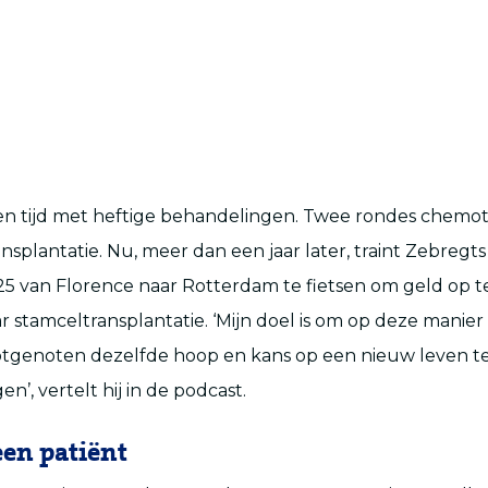
en tijd met heftige behandelingen. Twee
rondes
chemot
nsplantatie.
Nu,
meer dan een jaar later, traint
Zebregt
25
van Florence naar Rotterdam te fietsen om geld op t
 stamceltransplantatie.
‘
Mijn doel is om op deze manier
otgenoten dezelfde hoop en kans op een nieuw leven te
gen
’
,
vertelt hij
in de podcast
.
en patiënt