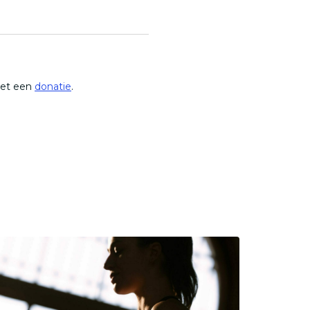
met een
donatie
.