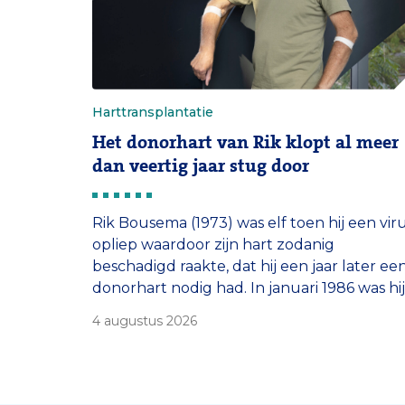
Harttransplantatie
Het donorhart van Rik klopt al meer
dan veertig jaar stug door
Rik Bousema (1973) was elf toen hij een vir
opliep waardoor zijn hart zodanig
beschadigd raakte, dat hij een jaar later ee
donorhart nodig had. In januari 1986 was hij
de tiende Nederlandse patiënt die in het
4 augustus 2026
Erasmus MC Transplantatie Instituut een
harttransplantatie onderging. Nu, 40 jaar
later, klopt dat hart nog steeds. En dat […]