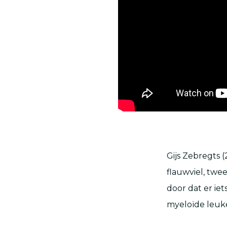
Gijs Zebregts (
flauwviel, twe
door dat er iet
myeloïde
leuk