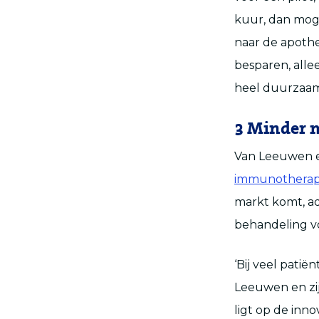
kuur, dan moge
naar de apoth
besparen, alle
heel duurzaam
3 Minder me
Van Leeuwen e
immunotherapi
markt komt, ad
behandeling vo
‘Bij veel patië
Leeuwen en zij
ligt op de inn