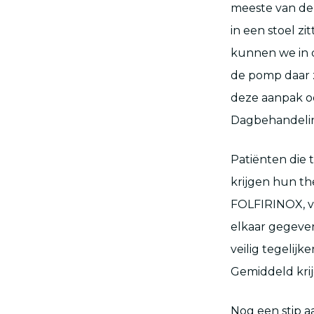
meeste van de 
in een stoel zi
kunnen we in d
de pomp daar z
deze aanpak o
Dagbehandeli
Patiënten die
krijgen hun th
FOLFIRINOX, vo
elkaar gegeven.
veilig tegelijk
Gemiddeld krijg
Nog een stip a