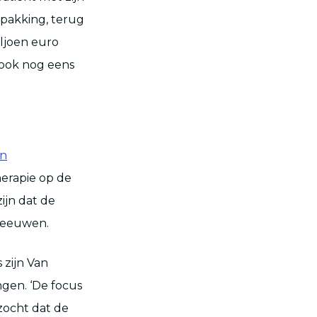
rpakking, terug
ljoen euro
 ook nog eens
n
herapie op de
ijn dat de
 Leeuwen.
 zijn Van
gen. ‘De focus
zocht dat de