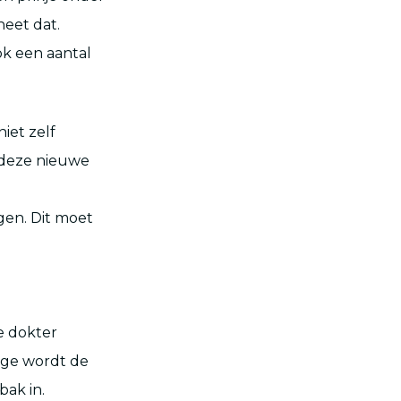
heet dat.
ook een aantal
iet zelf
 deze nieuwe
gen. Dit moet
De dokter
ege wordt de
bak in.