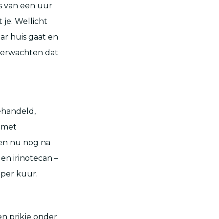
s van een uur
 je. Wellicht
ar huis gaat en
 verwachten dat
ehandeld,
r met
sen nu nog na
 en irinotecan –
d per kuur.
en prikje onder