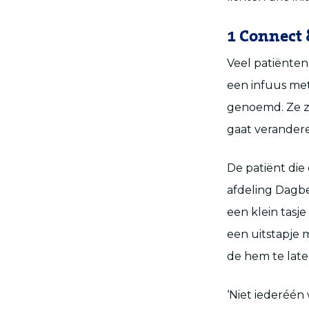
1
Connect 
Veel patiënte
een infuus met
genoemd. Ze zi
gaat verander
De patiënt die 
afdeling Dagbe
een klein tasje
een uitstapje 
de hem te late
‘Niet iederéén 