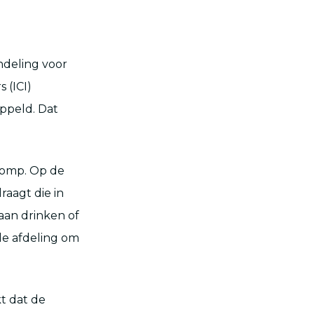
ndeling voor
 (ICI)
ppeld. Dat
rpomp. Op de
aagt die in
gaan drinken of
de afdeling om
kt dat de