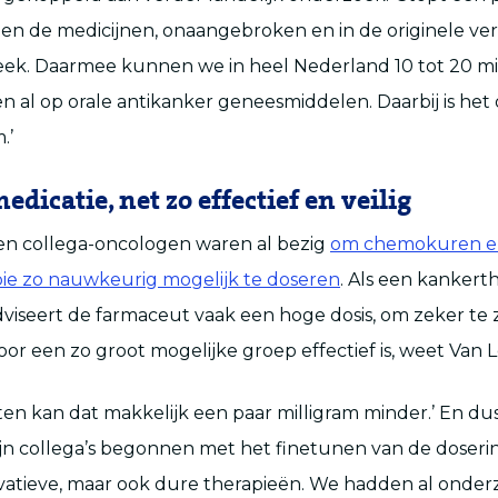
n de medicijnen, onaangebroken en in de originele ve
eek. Daarmee kunnen we in heel Nederland 10 tot 20 mi
en al op orale antikanker geneesmiddelen. Daarbij is het
.’
dicatie, net zo effectief en veilig
n collega-oncologen waren al bezig
om chemokuren e
e zo nauwkeurig mogelijk te doseren
. Als een kankert
viseert de farmaceut vaak een hoge dosis, om zeker te z
or een zo groot mogelijke groep effectief is, weet Van
nten kan dat makkelijk een paar milligram minder.’ En dus
n collega’s begonnen met het finetunen van de doserin
ovatieve, maar ook dure therapieën. We hadden al onder