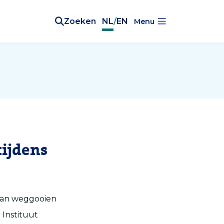
Zoeken
NL
/
EN
Menu
tijdens
 van weggooien
 Instituut