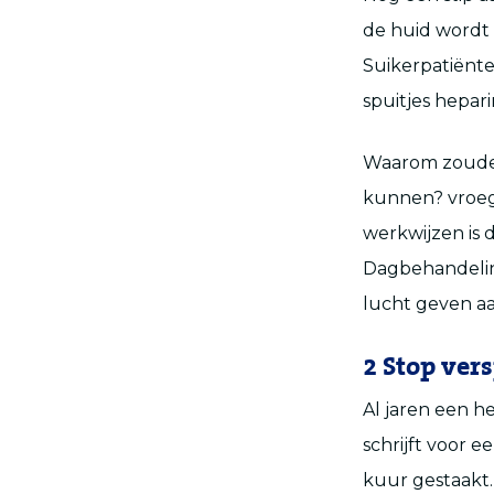
de huid wordt 
Suikerpatiënten
spuitjes hepar
Waarom zouden 
kunnen? vroege
werkwijzen is 
Dagbehandeling
lucht geven aa
2 Stop ver
Al jaren een he
schrijft voor 
kuur gestaakt.