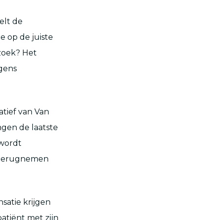
elt de
e op de juiste
rzoek? Het
lgens
tief van Van
gen de laatste
 wordt
n terugnemen
satie krijgen
atiënt met zijn