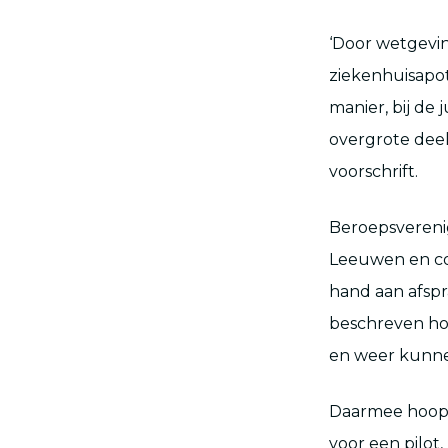
‘Door wetgevin
ziekenhuisapot
manier, bij de 
overgrote deel
voorschrift.
Beroepsvereni
Leeuwen en co
hand aan afspr
beschreven ho
en weer kunne
Daarmee hoopt 
voor een pilot