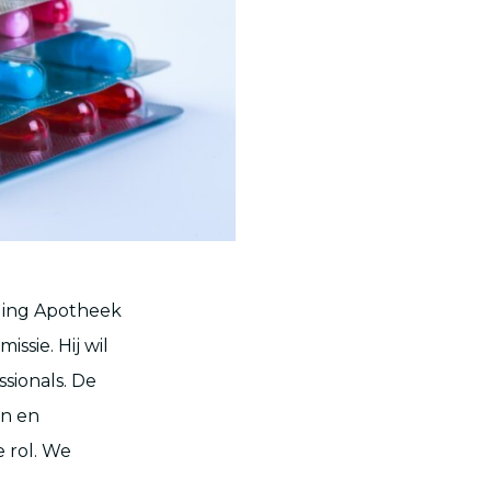
ling Apotheek
ssie. Hij wil
sionals. De
en en
e rol. We