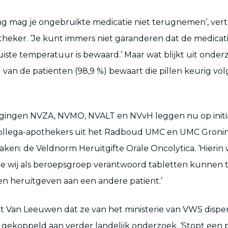
g mag je ongebruikte medicatie niet terugnemen’, vert
heker. ‘Je kunt immers niet garanderen dat de medicati
juiste temperatuur is bewaard.’ Maar wat blijkt uit onde
 van de patiënten (98,9 %) bewaart die pillen keurig vo
gingen NVZA, NVMO, NVALT en NVvH leggen nu op initia
llega-apothekers uit het Radboud UMC en UMC Gronin
aken: de Veldnorm Heruitgifte Orale Oncolytica. ‘Hierin
e wij als beroepsgroep verantwoord tabletten kunne
n heruitgeven aan een andere patiënt.’
Van Leeuwen dat ze van het ministerie van VWS dispen
, gekoppeld aan verder landelijk onderzoek. ‘Stopt een p