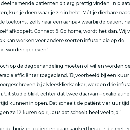
deelnemende patiënten dit erg prettig vinden. In plaat
tten, kun je doen waar je zin in hebt. Mét je dierbare naast
e toekomst zelfs naar een aanpak waarbij de patiënt na
elf afkoppelt. Connect & Go home, wordt het dan. Wij
ok kan werken voor andere soorten infusen die op de
ng worden gegeven.’
 toch op de dagbehandeling moeten of willen worden b
erapie efficiënter toegediend. ‘Bijvoorbeeld bij een kuu
orgeschreven bij alvleesklierkanker, worden drie infu
 Uit studie blijkt echter dat twee daarvan – oxaliplatine
ertijd kunnen inlopen. Dat scheelt de patiënt vier uur tij
en ze 12 kuren op rij, dus dat scheelt heel veel tijd.’
an de horizon: patiënten gaan kankertherapie die met e