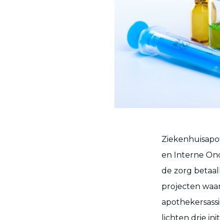
Ziekenhuisapo
en Interne Onc
de zorg betaa
projecten waar
apothekersassi
lichten drie ini