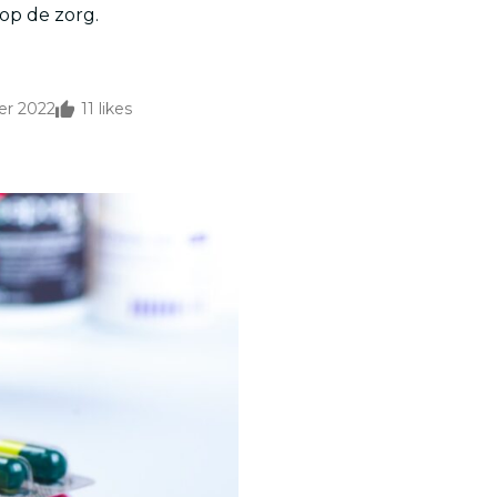
op de zorg.
er 2022
11
likes