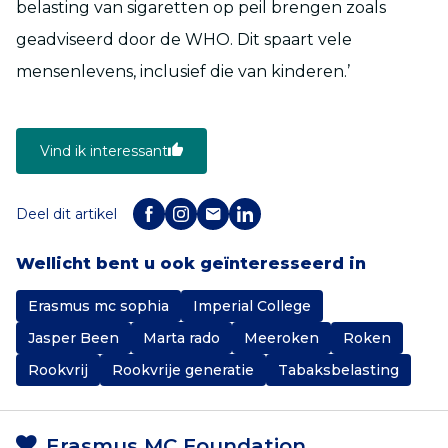
belasting van sigaretten op peil brengen zoals
geadviseerd door de WHO. Dit spaart vele
mensenlevens, inclusief die van kinderen.’
Vind ik interessant
Deel dit artikel
Wellicht bent u ook geïnteresseerd in
Erasmus mc sophia
Imperial College
Jasper Been
Marta rado
Meeroken
Roken
Rookvrij
Rookvrije generatie
Tabaksbelasting
Erasmus MC Foundation