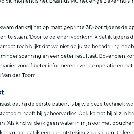
 Op dit moment is het Erasmus MC het enige ziekenhuis 
wam dankzij het op maat geprinte 3D-bot tijdens de ope
en te staan. ‘Door te oefenen voorkom ik dat ik tijdens d
mdat toch blijkt dat we niet de juiste benadering heb
 minder spanning en een beter resultaat. Bovendien kon
manier vooraf beter informeren over de operatie en he
it Van der Toom.
st
siast dat hij de eerste patiënt is bij wie deze techniek w
teatoom heeft hij gehoorverlies. Ook kampt hij al zijn h
n. ‘Als kind wilde ik geen water in mijn oor met douch
kans groot dat ik een oorontsteking zou krijgen. Je lee