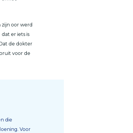
 zijn oor werd
at er iets is
Dat de dokter
oruit voor de
en die
oening. Voor