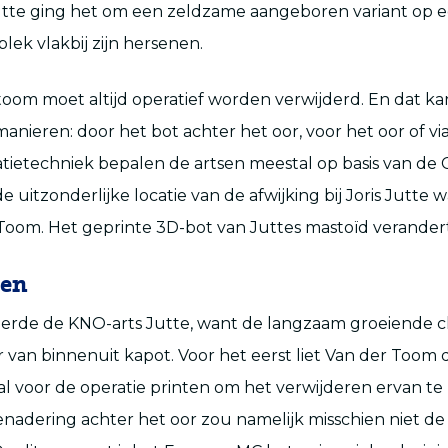
Jutte ging het om een zeldzame aangeboren variant op 
plek vlakbij zijn hersenen.
oom moet altijd operatief worden verwijderd. En dat ka
anieren: door het bot achter het oor, voor het oor of vi
tietechniek bepalen de artsen meestal op basis van de 
e uitzonderlijke locatie van de afwijking bij Joris Jutte wa
Toom. Het geprinte 3D-bot van Juttes mastoïd verandert
gen
erde de KNO-arts Jutte, want de langzaam groeiende 
r van binnenuit kapot. Voor het eerst liet Van der Toom 
al voor de operatie printen om het verwijderen ervan t
nadering achter het oor zou namelijk misschien niet de