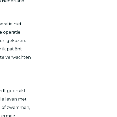
in Nederland
ratie niet
e operatie
ben gekozen.
 ik patiënt
t te verwachten
ordt gebruikt.
ele leven met
en of zwemmen,
rt ermee