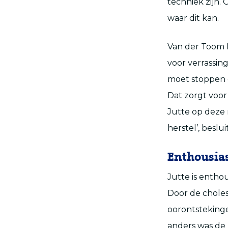
techniek zijn.
waar dit kan.
Van der Toom k
voor verrassing
moet stoppen o
Dat zorgt voor
Jutte op deze 
herstel’, beslu
Enthousia
Jutte is enthou
Door de choles
oorontstekinge
anders was de 