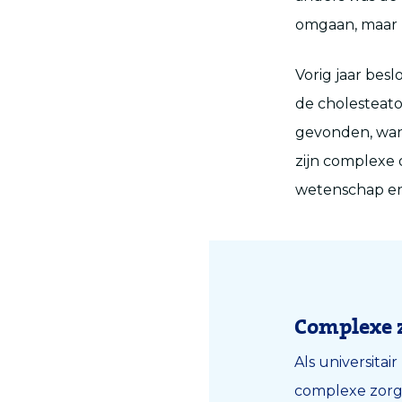
omgaan, maar h
Vorig jaar bes
de cholesteatoo
gevonden, want
zijn complexe 
wetenschap en
Complexe 
Als universita
complexe zorg