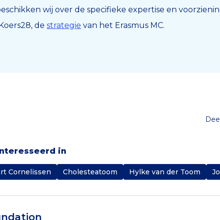
beschikken wij over de specifieke expertise en voorzieni
 Koers28, de
strategie
van het Erasmus MC.
Deel
ïnteresseerd in
rt Cornelissen
Cholesteatoom
Hylke van der Toom
Jo
ndation