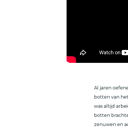
Al jaren oefen
botten van het
was altijd arb
botten brachte
zenuwen en ad