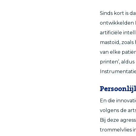
Sinds kort is 
ontwikkelden K
artificiële in
mastoïd, zoals 
van elke pati
printen’, aldu
Instrumentatie
Persoonlij
En die innovat
volgens de art
Bij deze agres
trommelvlies i