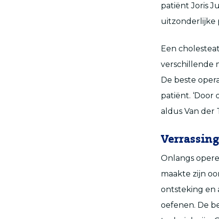
patiënt Joris 
uitzonderlijke 
Een cholesteat
verschillende m
De beste opera
patiënt. ‘Door d
aldus Van der 
Verrassin
Onlangs opere
maakte zijn oo
ontsteking en 
oefenen. De be