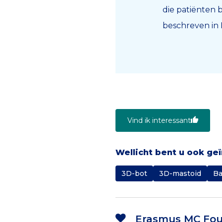
die patiënten 
beschreven in
Vind ik interessant
Wellicht bent u ook ge
3D-bot
3D-mastoid
Ba
Erasmus MC Fou