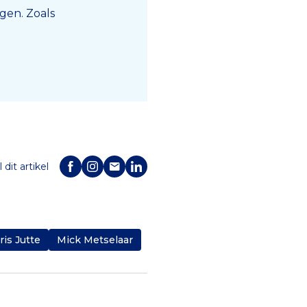
ngen.
Zoals
 dit artikel
ris Jutte
Mick Metselaar