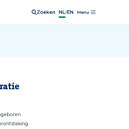
Zoeken
NL
/
EN
Menu
ratie
angeboren
orontsteking.