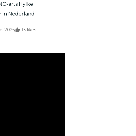
KNO-arts Hylke
 in Nederland.
ei 2025
13
likes