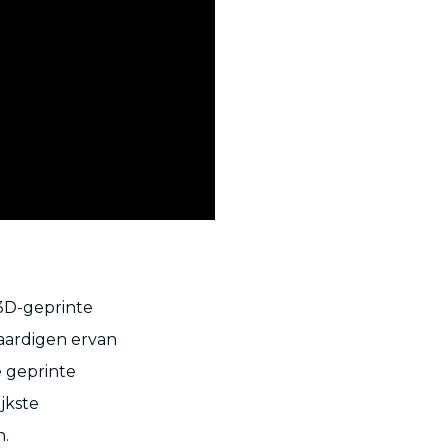
 3D-geprinte
vaardigen ervan
e geprinte
jkste
n.