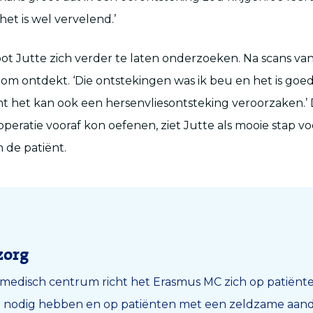
et is wel vervelend.’
loot Jutte zich verder te laten onderzoeken. Na scans van
m ontdekt. ‘Die ontstekingen was ik beu en het is goed d
 het kan ook een hersenvliesontsteking veroorzaken.’ 
operatie vooraf kon oefenen, ziet Jutte als mooie stap vo
 de patiënt.
zorg
ir medisch centrum richt het Erasmus MC zich op patiënt
 nodig hebben en op patiënten met een zeldzame aand