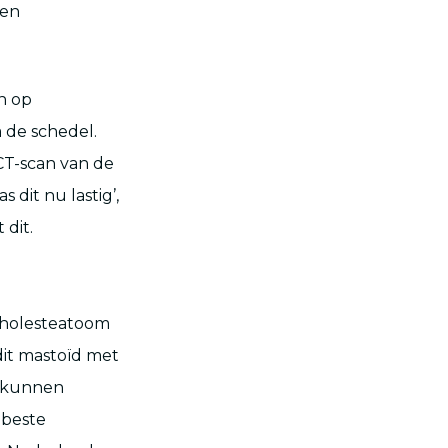
een
n op
a de schedel.
CT-scan van de
s dit nu lastig’,
 dit.
cholesteatoom
dit mastoïd met
e kunnen
 beste