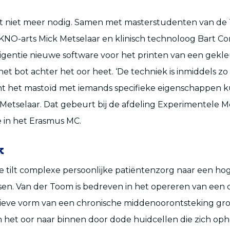
dat niet meer nodig. Samen met masterstudenten van de
NO-arts Mick Metselaar en klinisch technoloog Bart Co
telligentie nieuwe software voor het printen van een gekl
het bot achter het oor heet. ‘De techniek is inmiddels zo
ënt het mastoïd met iemands specifieke eigenschappen 
s Metselaar. Dat gebeurt bij de afdeling Experimentele 
 in het Erasmus MC.
k
ie tilt complexe persoonlijke patiëntenzorg naar een hog
sen. Van der Toom is bedreven in het opereren van een
sieve vorm van een chronische middenoorontsteking gro
n het oor naar binnen door dode huidcellen die zich oph