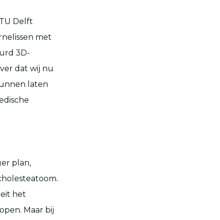
 TU Delft
rnelissen met
eurd 3D-
 ver dat wij nu
kunnen laten
Medische
er plan,
 cholesteatoom.
eit het
open. Maar bij