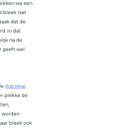
hrokken we een
s bleek niet
praak dat de
d. In dat
lijk na de
ar geeft wel
 de
first time
er plekke de
ten,
r worden
maar bleek ook