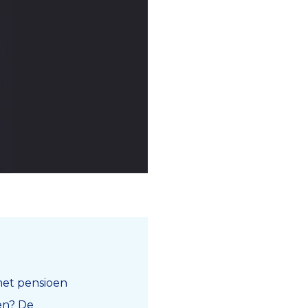
met pensioen
en? De