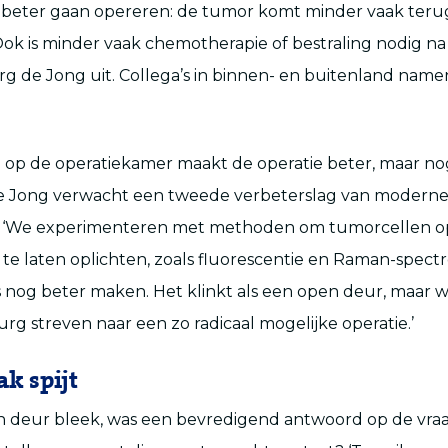
n beter gaan opereren: de tumor komt minder vaak teru
Ook is minder vaak chemotherapie of bestraling nodig na 
g de Jong uit. Collega’s in binnen- en buitenland name
op de operatiekamer maakt de operatie beter, maar nog
 Jong verwacht een tweede verbeterslag van modern
 ‘We experimenteren met methoden om tumorcellen o
te laten oplichten, zoals fluorescentie en Raman-spectr
 nog beter maken. Het klinkt als een open deur, maar wa
urg streven naar een zo radicaal mogelijke operatie.’
k spijt
 deur bleek, was een bevredigend antwoord op de vraa