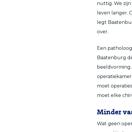
nuttig. We zij
leven langer. 
legt Baatenbur
over.
Een patholoog 
Baatenburg de
beeldvorming.
operatiekamer 
moet operaties
moet elke chir
Minder vaa
Wat geen open