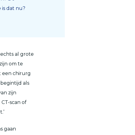
 is dat nu?
rechts al grote
zijn om te
t een chirurg
begintijd als
an zijn
 CT-scan of
.’
ns gaan