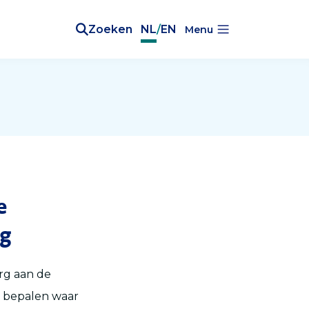
Zoeken
NL
/
EN
Menu
e
rg
rg aan de
te bepalen waar