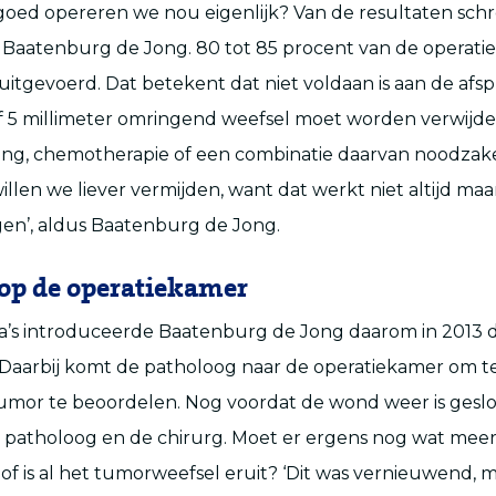
goed opereren we nou eigenlijk? Van de resultaten sc
lt Baatenburg de Jong. 80 tot 85 procent van de operatie
n uitgevoerd. Dat betekent dat niet voldaan is aan de afs
f 5 millimeter omringend weefsel moet worden verwijder
aling, chemotherapie of een combinatie daarvan noodzake
willen we liever vermijden, want dat werkt niet altijd ma
gen’, aldus Baatenburg de Jong.
op de operatiekamer
ga’s introduceerde Baatenburg de Jong daarom in 2013
 Daarbij komt de patholoog naar de operatiekamer om t
umor te beoordelen. Nog voordat de wond weer is geslo
 patholoog en de chirurg. Moet er ergens nog wat mee
 is al het tumorweefsel eruit? ‘Dit was vernieuwend, 