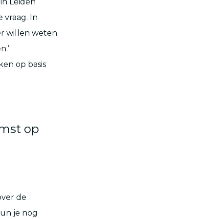
 in Leiden
 vraag. In
er willen weten
n.’
ken op basis
omst op
over de
kun je nog