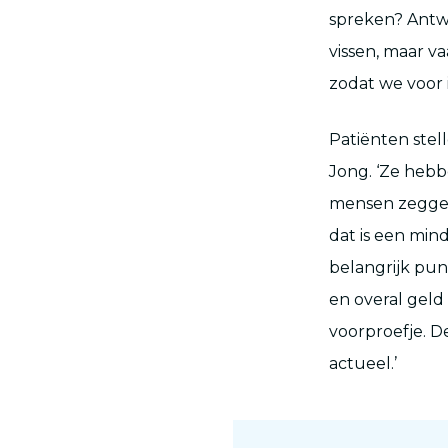
spreken? Antwo
vissen, maar v
zodat we voor 
Patiënten stel
Jong. ‘Ze hebb
mensen zeggen 
dat is een min
belangrijk pun
en overal geld 
voorproefje. D
actueel.’