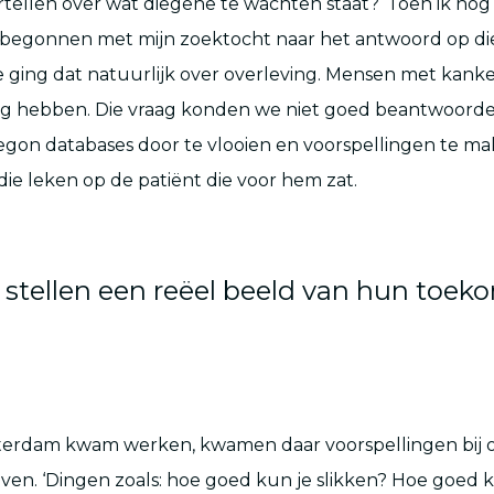
rtellen over wat diegene te wachten staat? ‘Toen ik nog
 begonnen met mijn zoektocht naar het antwoord op die
ie ging dat natuurlijk over overleving. Mensen met kank
og hebben. Die vraag konden we niet goed beantwoorde
on databases door te vlooien en voorspellingen te ma
die leken op de patiënt die voor hem zat.
 stellen een reëel beeld van hun toek
otterdam kwam werken, kwamen daar voorspellingen bij 
leven. ‘Dingen zoals: hoe goed kun je slikken? Hoe goed 