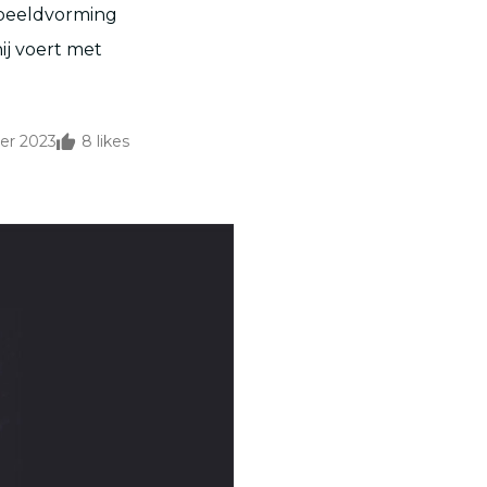
 beeldvorming
ij voert met
er 2023
8
likes