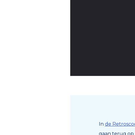
In
de Retrosco
gaan terug op 