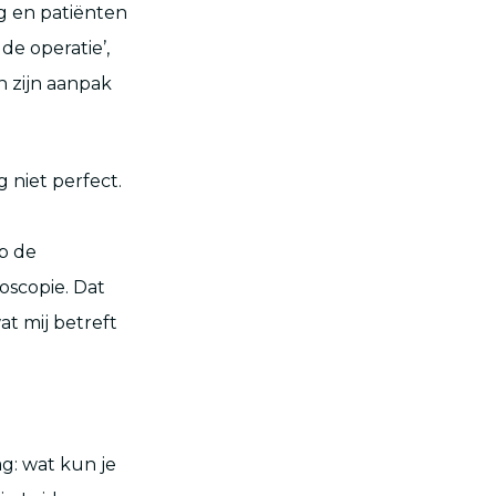
g en patiënten
de operatie’,
n zijn aanpak
 niet perfect.
e
p de
oscopie. Dat
t mij betreft
g: wat kun je