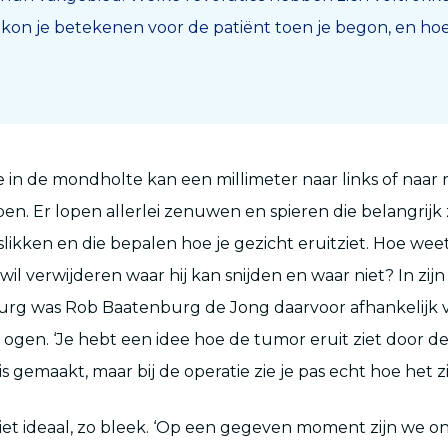
kon je betekenen voor de patiënt toen je begon, en hoe
e in de mondholte kan een millimeter naar links of naar 
n. Er lopen allerlei zenuwen en spieren die belangrijk 
slikken en die bepalen hoe je gezicht eruitziet. Hoe wee
il verwijderen waar hij kan snijden en waar niet? In zijn 
urg was Rob Baatenburg de Jong daarvoor afhankelijk v
 ogen. ‘Je hebt een idee hoe de tumor eruit ziet door de
is gemaakt, maar bij de operatie zie je pas echt hoe het zit
niet ideaal, zo bleek. ‘Op een gegeven moment zijn we o