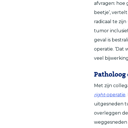
afvragen: hoe 
beetje’, verte
radicaal te zij
tumor inclusie
geval is bestr
operatie. ‘Dat 
veel bijwerkin
Patholoog 
Met zijn colle
right
-operatie
.
uitgesneden t
overleggen de
weggesneden of