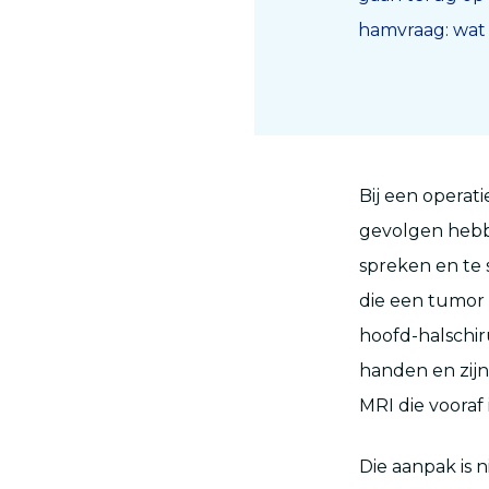
hamvraag: wat 
Bij een operati
gevolgen hebbe
spreken en te 
die een tumor w
hoofd-halschir
handen en zijn
MRI die vooraf 
Die aanpak is 