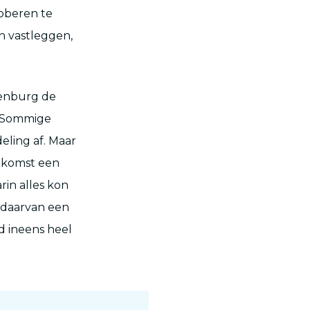
roberen te
an vastleggen,
tenburg de
. Sommige
eling af. Maar
oekomst een
rin alles kon
s daarvan een
d ineens heel