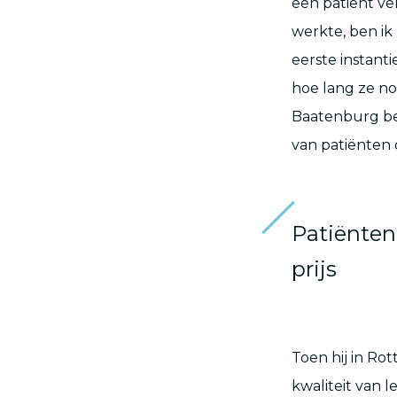
een patiënt ve
werkte, ben ik
eerste instant
hoe lang ze n
Baatenburg beg
van patiënten 
Patiënten
prijs
Toen hij in R
kwaliteit van 