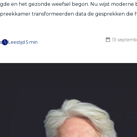
igde en het gezonde weefsel begon. Nu wijst moderne
spreekkamer transformeerden data de gesprekken die h
13 septemb
s
Leestijd 5 min