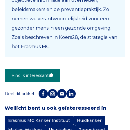
objectieve informatie aan overheden,
beleidsmakers en de preventiepraktijk. Zo
nemen we verantwoordelijkheid voor een
gezonder mens in een gezonde omgeving.
Zoals beschreven in Koers28, de strategie van
het Erasmus MC.
Vind ik interessant
Deel dit artikel
Wellicht bent u ook geïnteresseerd in
Erasmus MC Kanker Instituut
Huidkanker
Marlies Wakkee
Uv-straling
Zonnebrand