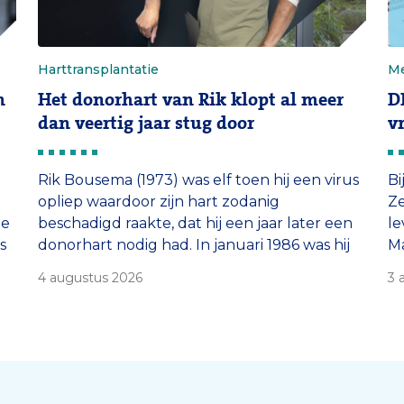
Harttransplantatie
Me
n
Het donorhart van Rik klopt al meer
D
dan veertig jaar stug door
v
Rik Bousema (1973) was elf toen hij een virus
Bi
opliep waardoor zijn hart zodanig
Ze
de
beschadigd raakte, dat hij een jaar later een
le
s
donorhart nodig had. In januari 1986 was hij
Ma
de tiende Nederlandse patiënt die in het
ve
4 augustus 2026
3 
Erasmus MC Transplantatie Instituut een
g
harttransplantatie onderging. Nu, 40 jaar
st
later, klopt dat hart nog steeds. En dat […]
zi
DN
[…