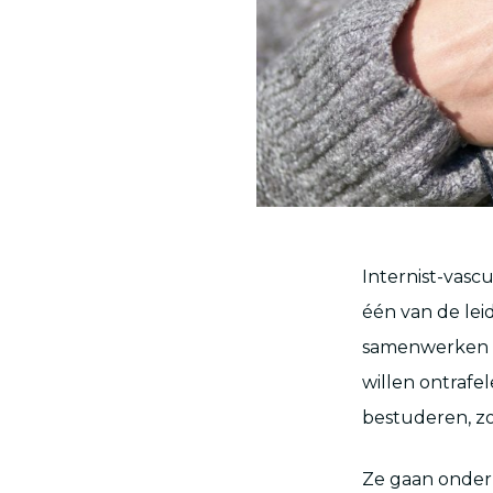
Internist-vasc
één van de leid
samenwerken a
willen ontrafel
bestuderen, zo
Ze gaan onderz