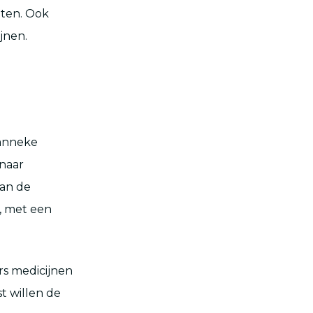
aten. Ook
jnen.
Hanneke
 naar
van de
, met een
s medicijnen
t willen de