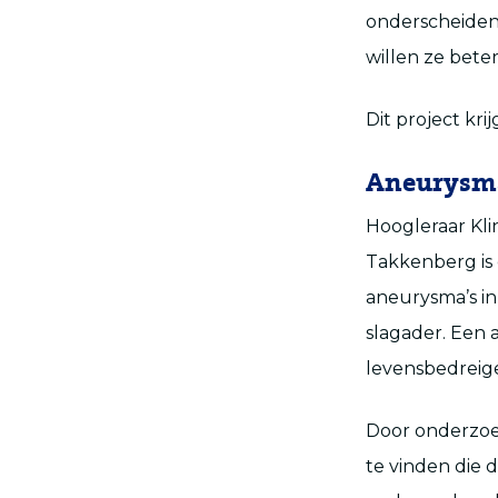
onderscheiden,
willen ze bete
Dit project kri
Aneurysm
Hoogleraar Kli
Takkenberg is 
aneurysma’s in
slagader. Een
levensbedreig
Door onderzoe
te vinden die 