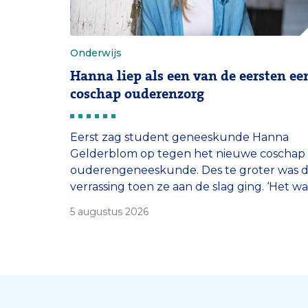
Onderwijs
Hanna liep als een van de eersten ee
coschap ouderenzorg
Eerst zag student geneeskunde Hanna
Gelderblom op tegen het nieuwe coschap
ouderengeneeskunde. Des te groter was 
verrassing toen ze aan de slag ging. ‘Het wa
180 graden anders dan ik had verwacht.’
5 augustus 2026