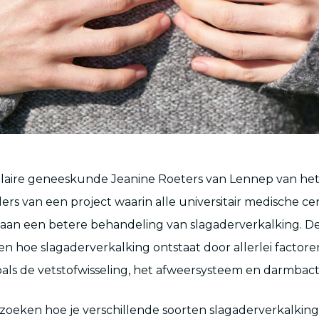
ulaire geneeskunde Jeanine Roeters van Lennep van het
ers van een project waarin alle universitair medische ce
an een betere behandeling van slagaderverkalking. D
en hoe slagaderverkalking ontstaat door allerlei factore
als de vetstofwisseling, het afweersysteem en darmbact
oeken hoe je verschillende soorten slagaderverkalkin