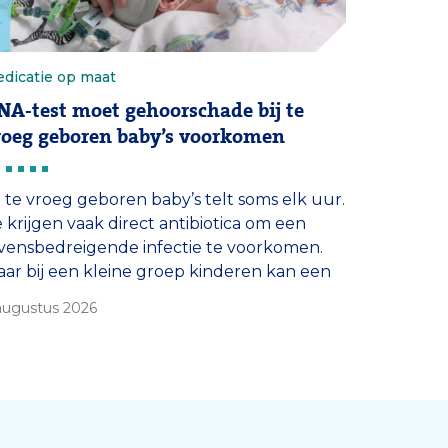
dicatie op maat
NA-test moet gehoorschade bij te
roeg geboren baby’s voorkomen
j te vroeg geboren baby’s telt soms elk uur.
 krijgen vaak direct antibiotica om een
vensbedreigende infectie te voorkomen.
ar bij een kleine groep kinderen kan een
elgebruikt antibioticum blijvende
augustus 2026
ehoorschade veroorzaken. Het Erasmus MC
art daarom vanaf vandaag als eerste
ekenhuis in Nederland met een snelle
A-test die moet uitwijzen welke baby’s dat
]