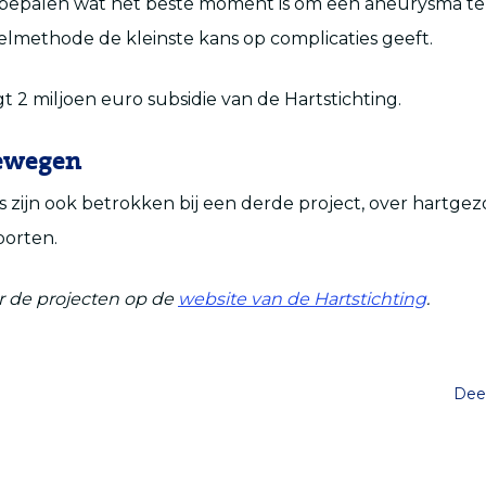
bepalen wat het beste moment is om een aneurysma te
methode de kleinste kans op complicaties geeft.
jgt 2 miljoen euro subsidie van de Hartstichting.
bewegen
 zijn ook betrokken bij een derde project, over hartge
orten.
r de projecten op de
website van de Hartstichting
.
Deel