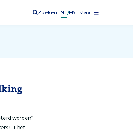
Zoeken
NL
/
EN
Menu
lking
eterd worden?
ers uit het