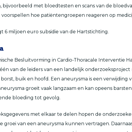
 bijvoorbeeld met bloedtesten en scans van de bloedv
r voorspellen hoe patiëntengroepen reageren op medici
jgt 6 miljoen euro subsidie van de Hartstichting.
a
nische Besluitvorming in Cardio-Thoracale Interventie 
één van de leiders van een landelijk onderzoeksproject
 borst, buik en hoofd. Een aneurysma is een verwijding 
 aneurysma groeit vaak langzaam en kan opeens barsten
ende bloeding tot gevolg.
ksgegevens met elkaar te delen hopen de onderzoeker
de groei van een aneurysma kunnen vertragen. Daarnaas