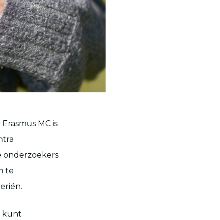
 Erasmus MC is
ntra
e onderzoekers
n te
eriën.
g kunt