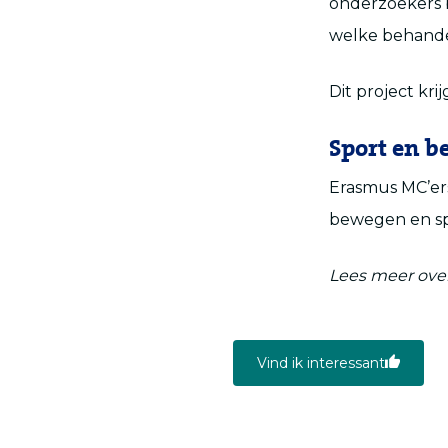
onderzoekers 
welke behandel
Dit project kri
Sport en 
Erasmus MC’ers
bewegen en sp
Lees meer ove
Vind ik interessant