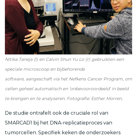
Nitika Taneja (l) en Calvin Shun Yu Lo (r) gebruikten een
speciale microscoop en bijbehorende
software, aangeschaft via het Nefkens Cancer Program, om
cellen geheel automatisch en ‘onbevooroordeeld’ in beeld
te brengen en te analyseren. Fotografie: Esther Morren.
De studie ontrafelt ook de cruciale rol van
SMARCAD1 bij het DNA-replicatieproces van
tumorcellen. Specifiek keken de onderzoekers