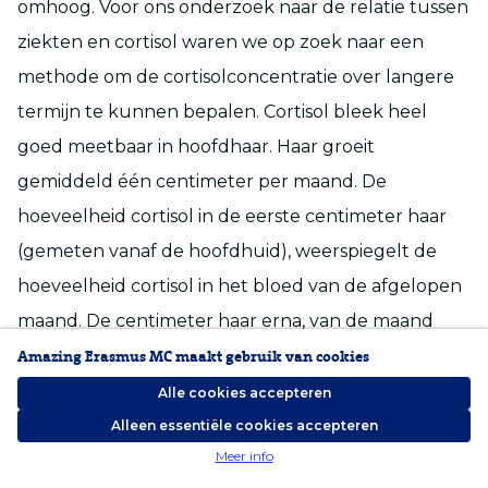
omhoog. Voor ons onderzoek naar de relatie tussen
ziekten en cortisol waren we op zoek naar een
methode om de cortisolconcentratie over langere
termijn te kunnen bepalen. Cortisol bleek heel
goed meetbaar in hoofdhaar. Haar groeit
gemiddeld één centimeter per maand. De
hoeveelheid cortisol in de eerste centimeter haar
(gemeten vanaf de hoofdhuid), weerspiegelt de
hoeveelheid cortisol in het bloed van de afgelopen
maand. De centimeter haar erna, van de maand
ervoor, et cetera. Mede dankzij afdelingshoofd
Amazing Erasmus MC maakt gebruik van cookies
Klinische Chemie prof. dr. Yolanda de Rijke,
Alle cookies accepteren
beschikken we nu over een methode waarmee we
Alleen essentiële cookies accepteren
Meer info
in het laboratorium betrouwbaar cortisol in