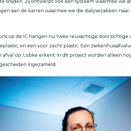
 te snijden. Zij ontwerpt ook een systeem waarmee we a
en aan de karren waarmee we die dialysezakken naar 
tions op de IC hangen nu twee reusachtige doorzichtige 
seplastic, en een voor zacht plastic. Een ziekenhuisafval
 afval op. Lobke erkent: in dit project worden alleen n
 gescheiden ingezameld.