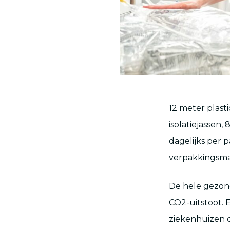
12 meter plast
isolatiejassen,
dagelijks per p
verpakkingsmate
De hele gezond
CO2-uitstoot. E
ziekenhuizen d