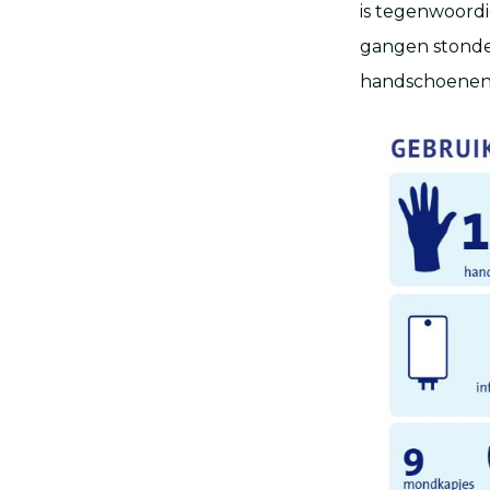
is tegenwoord
gangen stonden
handschoenen e