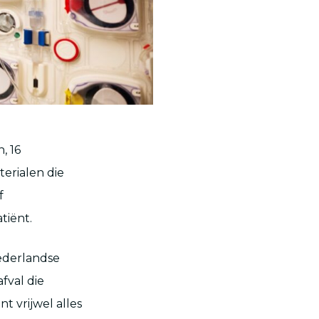
, 16
terialen die
f
tiënt.
ederlandse
fval die
t vrijwel alles