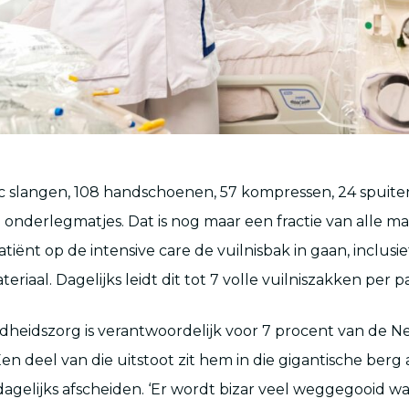
ic slangen, 108 handschoenen, 57 kompressen, 24 spuiten
 8 onderlegmatjes. Dat is nog maar een fractie van alle ma
atiënt op de intensive care de vuilnisbak in gaan, inclusie
riaal. Dagelijks leidt dit tot 7 volle vuilniszakken per pa
heidszorg is verantwoordelijk voor 7 procent van de N
en deel van die uitstoot zit hem in die gigantische berg a
agelijks afscheiden. ‘Er wordt bizar veel weggegooid wan