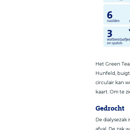
Het Green Team
Hunfeld, buigt
circulair kan 
kaart. Om te z
Gedrocht
De dialysezak i
afval. De zak 