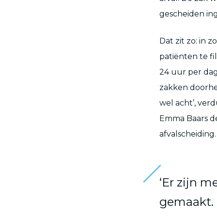
gescheiden inge
Dat zit zo: in z
patiënten te f
24 uur per dag
zakken doorhe
wel acht’, ver
Emma Baars de 
afvalscheiding.
‘Er zijn m
gemaakt.