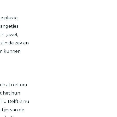
e plastic
slangetjes
n, jawel,
zijn de zak en
oom kunnen
ch al niet om
at het hun
TU Delft is nu
utjes van de