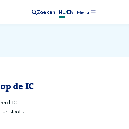
Zoeken
NL
/
EN
Menu
op de IC
eerd. IC-
 en sloot zich