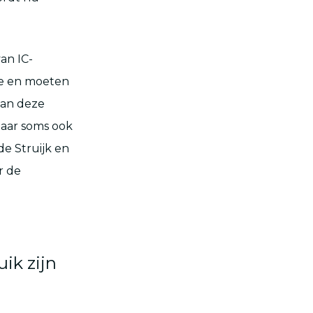
van IC-
tie en moeten
van deze
aar soms ook
de Struijk en
r de
ik zijn