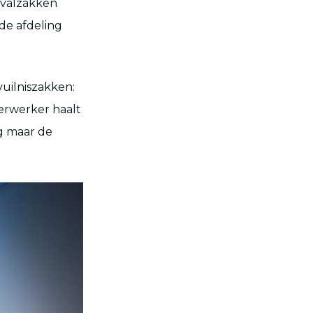
fvalzakken
de afdeling
vuilniszakken:
verwerker haalt
og maar de