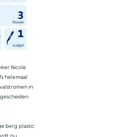
eker Nicole
fs helemaal
valstromen in
 gescheiden.
ge berg plastic
ordt nu