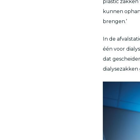
plastic zakken
kunnen ophang
brengen.’
In de afvalsta
één voor dialy
dat gescheiden
dialysezakken