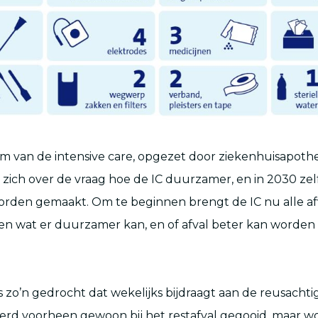
 van de intensive care, opgezet door ziekenhuisapoth
 zich over de vraag hoe de IC duurzamer, en in 2030 zel
worden gemaakt. Om te beginnen brengt de IC nu alle af
ien wat er duurzamer kan, en of afval beter kan worden
s zo’n gedrocht dat wekelijks bijdraagt aan de reusachti
werd voorheen gewoon bij het restafval gegooid, maar w