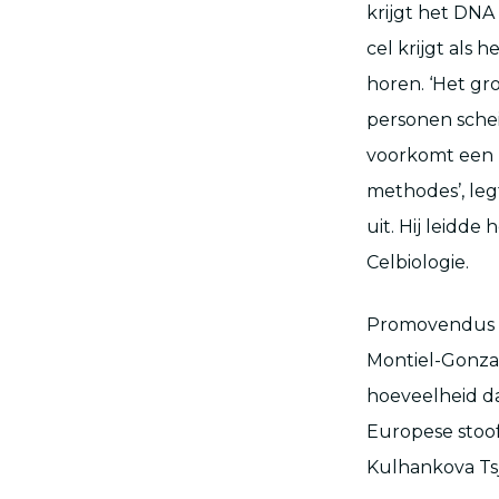
krijgt het DNA
cel krijgt als 
horen. ‘Het gr
personen schei
voorkomt een 
methodes’, leg
uit. Hij leidd
Celbiologie.
Promovendus L
Montiel-Gonzal
hoeveelheid da
Europese stoof
Kulhankova Tsj