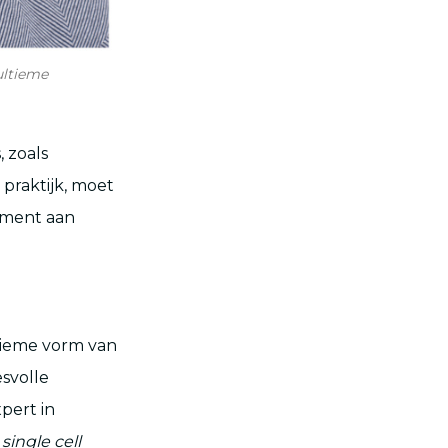
ultieme
 zoals
 praktijk, moet
oment aan
tieme vorm van
svolle
pert in
t
single cell