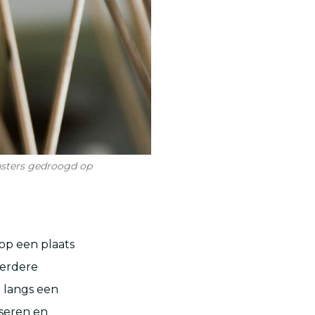
nsters gedroogd op
 op een plaats
eerdere
 langs een
iseren en