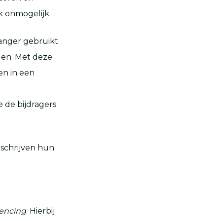
k onmogelijk.
langer gebruikt
en. Met deze
en in een
 de bijdragers
schrijven hun
uencing
. Hierbij