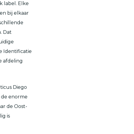
k label. Elke
en bij elkaar
schillende
. Dat
uidige
 Identificatie
e afdeling
ticus Diego
n de enorme
aar de Oost-
ig is