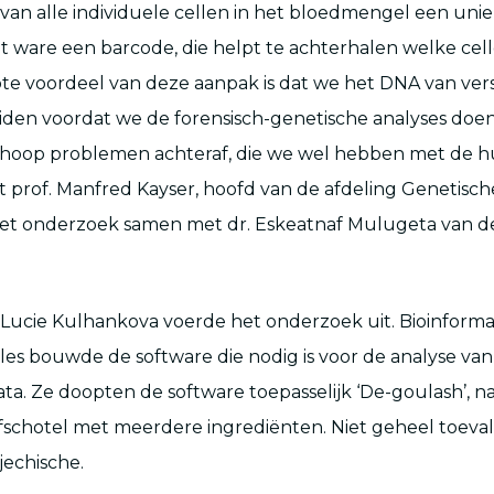
 van alle individuele cellen in het bloedmengel een unie
het ware een barcode, die helpt te achterhalen welke cell
ote voordeel van deze aanpak is dat we het DNA van ver
den voordat we de forensisch-genetische analyses doen
hoop problemen achteraf, die we wel hebben met de h
t prof. Manfred Kayser, hoofd van de afdeling Genetische
e het onderzoek samen met dr. Eskeatnaf Mulugeta van d
ucie Kulhankova voerde het onderzoek uit. Bioinforma
es bouwde de software die nodig is voor de analyse va
ta. Ze doopten de software toepasselijk ‘De-goulash’, n
schotel met meerdere ingrediënten. Niet geheel toevall
echische.