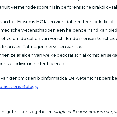
vanuit vermengde sporen is in de forensische praktijk vaa
an het Erasmus MC laten zien dat een techniek die al 
iomedische wetenschappen een helpende hand kan bied
het ze om de cellen van verschillende mensen te scheid
monster. Tot negen personen aan toe.
en ze afleiden van welke geografisch afkomst en sekse
en ze individueel identificeren.
 van genomics en bioinformatica. De wetenschappers be
ications Biology.
ers gebruiken zogeheten
single cell transcriptoom seq