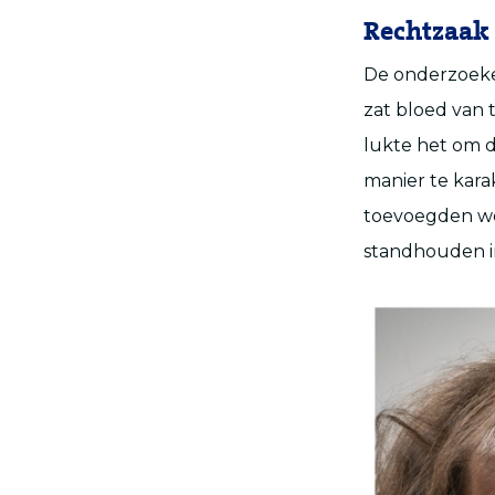
Rechtzaak
De onderzoeke
zat bloed van 
lukte het om d
manier te karak
toevoegden wer
standhouden in