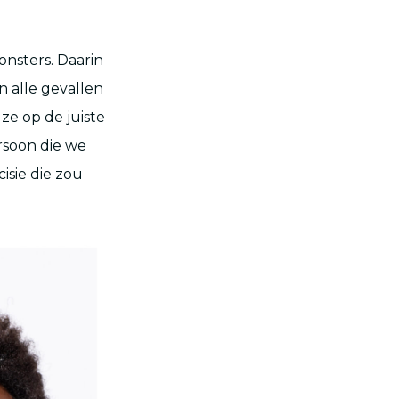
sters. Daarin
n alle gevallen
ze op de juiste
ersoon die we
isie die zou