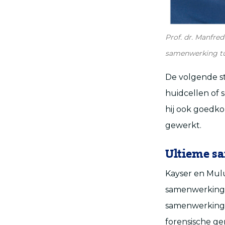
Prof. dr. Manfre
samenwerking tus
De volgende st
huidcellen of 
hij ook goedk
gewerkt.
Ultieme s
Kayser en Mul
samenwerking t
samenwerking t
forensische gen