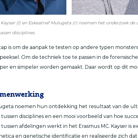
d Kayser (l) en Eskeatnaf Mulugeta (r) noemen het onderzoek de 
sen disciplines.
ap is om de aanpak te testen op andere typen monsters,
speeksel. Om de techniek toe te passen in de forensische
oper en simpeler worden gemaakt. Daar wordt op dit m
amenwerking
ugeta noemen hun ontdekking het resultaat van de ul
ussen disciplines en een mooi voorbeeld van hoe succe
ussen afdelingen werkt in het Erasmus MC. Kayser is ex
etica en genetische identificatie en realiseerde zich da