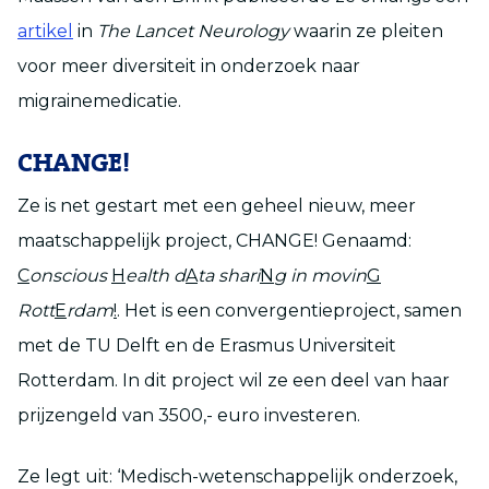
artikel
in
The Lancet Neurology
waarin ze pleiten
voor meer diversiteit in onderzoek naar
migrainemedicatie.
CHANGE!
Ze is net gestart met een geheel nieuw, meer
maatschappelijk project, CHANGE! Genaamd:
C
onscious
H
ealth d
A
ta shari
N
g in movin
G
Rott
E
rdam
!
. Het is een convergentieproject, samen
met de TU Delft en de Erasmus Universiteit
Rotterdam. In dit project wil ze een deel van haar
prijzengeld van 3500,- euro investeren.
Ze legt uit: ‘Medisch-wetenschappelijk onderzoek,