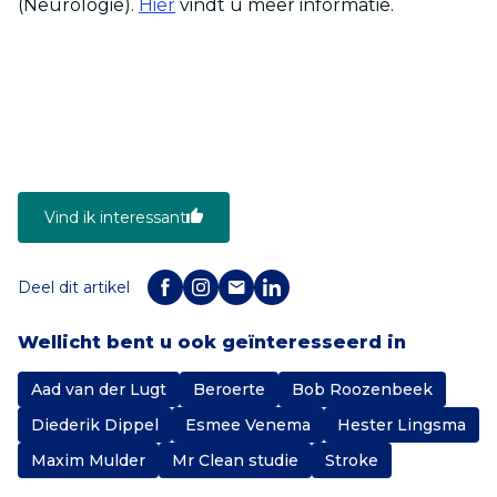
(Neurologie).
Hier
vindt u meer informatie.
Vind ik interessant
Deel dit artikel
Wellicht bent u ook geïnteresseerd in
Aad van der Lugt
Beroerte
Bob Roozenbeek
Diederik Dippel
Esmee Venema
Hester Lingsma
Maxim Mulder
Mr Clean studie
Stroke