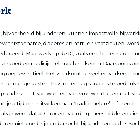
rk
 bijvoorbeeld bij kinderen, kunnen impactvolle bijwerk
gewichtstoename, diabetes en hart- en vaatziekten, wo
duceerd. Maatwerk op de IC, zoals een hogere dosering 
 ziekbed en medicijngebruik betekenen. Daarvoor is on
engroep essentieel. Het voorkomt te veel en verkeerd m
l onnodige kosten. Er zijn genoeg situaties te bedenke
oep onderzocht kan worden, van vrouwen tot en met kin
un je altijd nog uitwijken naar ‘traditionelere’ referentie
 als je weet dat 40 procent van de geneesmiddelen die 
deren niet goed zijn onderzocht bij kinderen’, aldus Koch