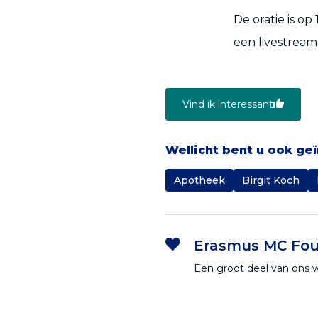
De oratie is op
een livestream
Vind ik interessant
Wellicht bent u ook ge
Apotheek
Birgit Koch
Erasmus MC Fou
Een groot deel van ons 