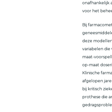
onafhankelijk 
voor het behe
Bij farmacome
geneesmiddelen
deze modellen
variabelen die
maat-voorspell
op-maat doseri
Klinische farm
afgelopen jaren
bij kritisch zi
prothese die a
gedragsprobl