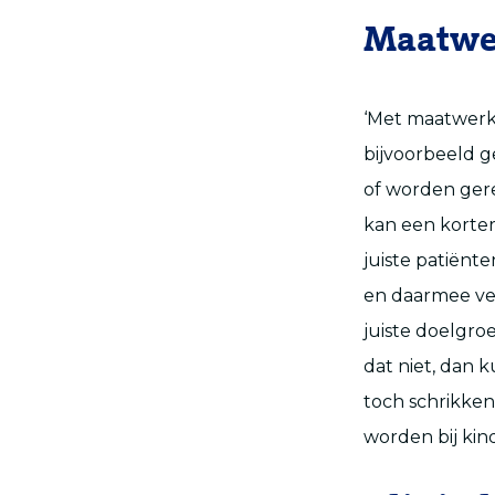
Maatwe
‘Met maatwerk,
bijvoorbeeld 
of worden gere
kan een korter
juiste patiënt
en daarmee vee
juiste doelgr
dat niet, dan k
toch schrikken
worden bij kin