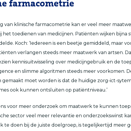
he farmacometrie
g van klinische farmacometrie kan er veel meer maatw
ij het toedienen van medicijnen. Patiënten wijken bijna 
elde. Koch: ‘Iedereen is een beetje gemiddeld, maar voo
iënten verlangen steeds meer maatwerk van artsen. Da
zien kennisuitwisseling over medicijngebruik en de toe
elligence en slimme algoritmen steeds meer voorkomen. D
n gemaakt moet worden is dat de huidige zorg-ict-syte
mes ook kunnen ontsluiten op patiëntniveau.’
vens voor meer onderzoek om maatwerk te kunnen toepa
che sector veel meer relevantie en onderzoekswinst kan
te doen bij de juiste doelgroep, is tegelijkertijd meer 