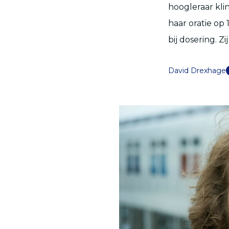
hoogleraar kli
haar oratie op
bij dosering. Z
David Drexhage