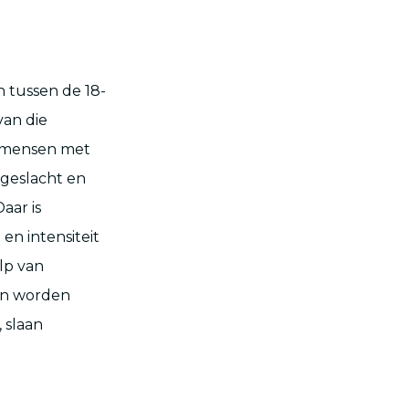
 tussen de 18-
van die
n, mensen met
 geslacht en
aar is
en intensiteit
lp van
gen worden
 slaan