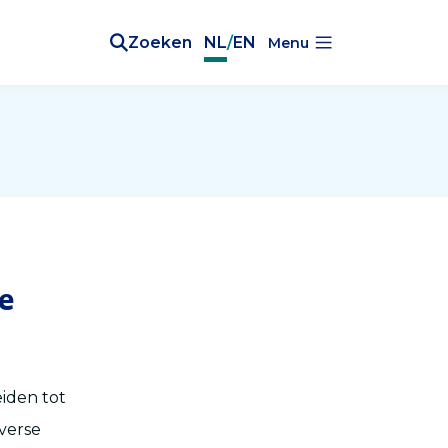
Zoeken
NL
/
EN
Menu
he
eiden tot
sverse