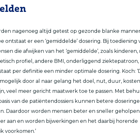
elden
rden nagenoeg altijd getest op gezonde blanke mannen
ee ontstaat er een ‘gemiddelde’ dosering. Bij toediening 
ensen die afwijken van het ‘gemiddelde’, zoals kindere
tisch profiel, andere BMI, onderliggend ziektepatroon,
staat per definitie een minder optimale dosering. Koch: ‘D
mogelijk door al naar gelang het doel, nut, duur, kosten 
jn, veel meer gericht maatwerk toe te passen. Met behu
basis van de patiëntendossiers kunnen betere doserin
n. Daardoor worden mensen beter en sneller geholpen,
er aan en worden bijwerkingen en het daarbij horende
ik voorkomen.’