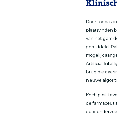
Klinisc
Door toepassin
plaatsvinden b
van het gemidd
gemiddeld. Pat
mogelijk aange
Artificial Int
brug die daari
nieuwe algorit
Koch pleit te
de farmaceutis
door onderzoek 