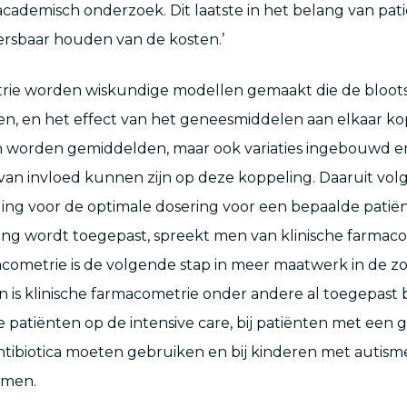
academisch onderzoek. Dit laatste in het belang van pat
ersbaar houden van de kosten.’
trie worden wiskundige modellen gemaakt die de bloots
, en het effect van het geneesmiddelen aan elkaar ko
 worden gemiddelden, maar ook variaties ingebouwd en
 van invloed kunnen zijn op deze koppeling. Daaruit vol
ing voor de optimale dosering voor een bepaalde patiën
ng wordt toegepast, spreekt men van klinische farmaco
acometrie is de volgende stap in meer maatwerk in de zo
 is klinische farmacometrie onder andere al toegepast bi
eke patiënten op de intensive care, bij patiënten met een
ntibiotica moeten gebruiken en bij kinderen met autis
emen.