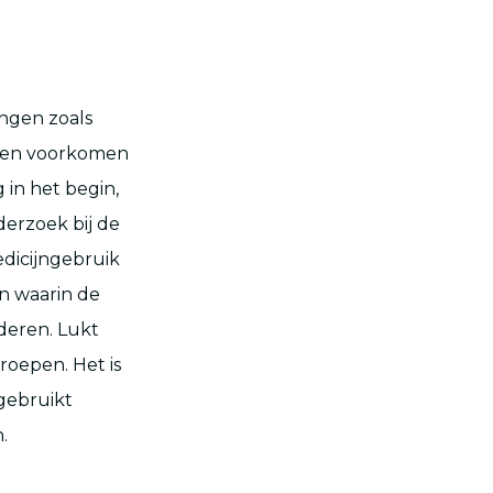
ingen zoals
rden voorkomen
in het begin,
derzoek bij de
edicijngebruik
n waarin de
deren. Lukt
groepen. Het is
gebruikt
.