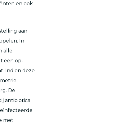
iënten en ook
telling aan
ppelen. In
 alle
gt een op-
t. Indien deze
metrie.
rg. De
j antibiotica
 geïnfecteerde
me met