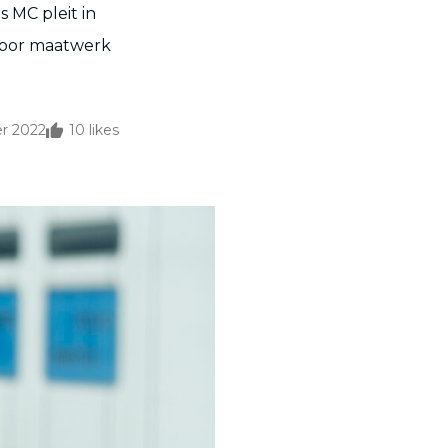
s MC pleit in
 voor maatwerk
er 2022
10
likes