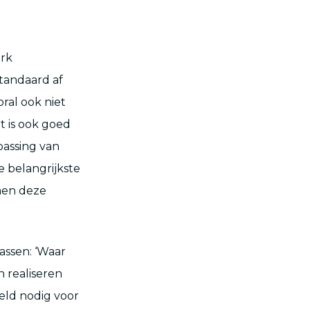
erk
standaard af
ral ook niet
t is ook goed
passing van
e belangrijkste
men deze
ssen: ‘Waar
 realiseren
geld nodig voor